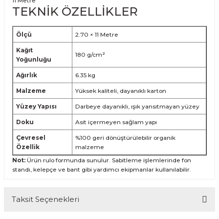
11 Metre
TEKNİK ÖZELLİKLER
Ölçü
2.70 × 11 Metre
Kağıt
180 g/cm²
Yoğunluğu
Ağırlık
6.35 kg
Malzeme
Yüksek kaliteli, dayanıklı karton
Yüzey Yapısı
Darbeye dayanıklı, ışık yansıtmayan yüzey
Doku
Asit içermeyen sağlam yapı
Çevresel
%100 geri dönüştürülebilir organik
Özellik
malzeme
Not:
Ürün rulo formunda sunulur. Sabitleme işlemlerinde fon
standı, kelepçe ve bant gibi yardımcı ekipmanlar kullanılabilir.
Taksit Seçenekleri