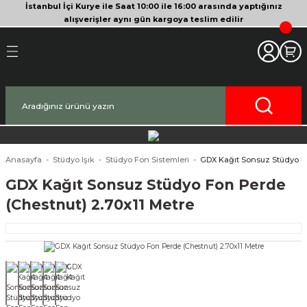
İstanbul İçi Kurye ile Saat 10:00 ile 16:00 arasında yaptığınız
Geri Dön
Geri Dön
Geri Dön
Geri Dön
Geri Dön
Geri Dön
Geri Dön
Geri Dön
Geri Dön
Geri Dön
Geri Dön
alışverişler aynı gün kargoya teslim edilir
akinesi
era
bitleyici
Bileşenleri
Makinesi
nsleri
deo Kameralar
imbal
si Tripodları
rı
af Makinesi
 Lensleri
o Kameralar
ları
yici Gimbal
eri
ripodları
af Makinesi
i
lar
ici Aksesuarları
temleri
ü Tripodlar
a
arı
ar
Anasayfa
Stüdyo Işık
Stüdyo Fon Sistemleri
GDX Kağıt Sonsuz Stüdyo Fo
GDX Kağıt Sonsuz Stüdyo Fon Perde
af Makinesi
ertör
 Tripodları
nlar
lar
(Chestnut) 2.70x11 Metre
pakları
lar
zları
ırları
rlar
ri ve Tüyler
 Aksesuarları
rları
ı
lar