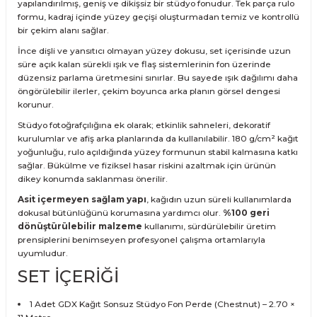
yapılandırılmış, geniş ve dikişsiz bir stüdyo fonudur. Tek parça rulo
formu, kadraj içinde yüzey geçişi oluşturmadan temiz ve kontrollü
bir çekim alanı sağlar.
İnce dişli ve yansıtıcı olmayan yüzey dokusu, set içerisinde uzun
süre açık kalan sürekli ışık ve flaş sistemlerinin fon üzerinde
düzensiz parlama üretmesini sınırlar. Bu sayede ışık dağılımı daha
öngörülebilir ilerler, çekim boyunca arka planın görsel dengesi
korunur.
Stüdyo fotoğrafçılığına ek olarak; etkinlik sahneleri, dekoratif
kurulumlar ve afiş arka planlarında da kullanılabilir. 180 g/cm² kağıt
yoğunluğu, rulo açıldığında yüzey formunun stabil kalmasına katkı
sağlar. Bükülme ve fiziksel hasar riskini azaltmak için ürünün
dikey konumda saklanması önerilir.
Asit içermeyen sağlam yapı
, kağıdın uzun süreli kullanımlarda
dokusal bütünlüğünü korumasına yardımcı olur.
%100 geri
dönüştürülebilir malzeme
kullanımı, sürdürülebilir üretim
prensiplerini benimseyen profesyonel çalışma ortamlarıyla
uyumludur.
SET İÇERİĞİ
1 Adet GDX Kağıt Sonsuz Stüdyo Fon Perde (Chestnut) – 2.70 ×