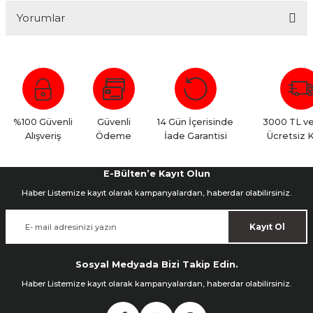
Yorumlar
Bu ürüne ilk yorumu siz yapın!
Yorum Yaz
%100 Güvenli
Güvenli
14 Gün İçerisinde
3000 TL ve
Alışveriş
Ödeme
İade Garantisi
Ücretsiz 
E-Bülten’e Kayıt Olun
Haber Listemize kayıt olarak kampanyalardan, haberdar olabilirsiniz.
Kayıt Ol
Sosyal Medyada Bizi Takip Edin.
Haber Listemize kayıt olarak kampanyalardan, haberdar olabilirsiniz.