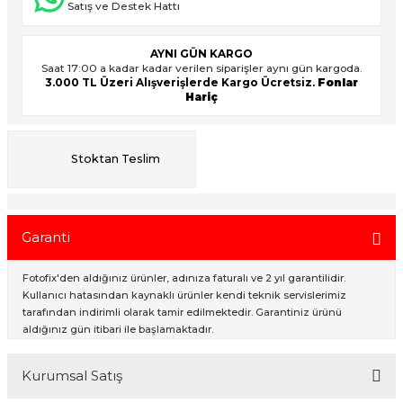
Satış ve Destek Hattı
AYNI GÜN KARGO
ık Setleri
ar
Saat 17:00 a kadar kadar verilen siparişler aynı gün kargoda.
3.000 TL Üzeri Alışverişlerde Kargo Ücretsiz.
Fonlar
Hariç
onlar
rlar
Stoktan Teslim
Garanti
Fotofix'den aldığınız ürünler, adınıza faturalı ve 2 yıl garantilidir.
Kullanıcı hatasından kaynaklı ürünler kendi teknik servislerimiz
tarafından indirimli olarak tamir edilmektedir. Garantiniz ürünü
aldığınız gün itibari ile başlamaktadır.
Kurumsal Satış