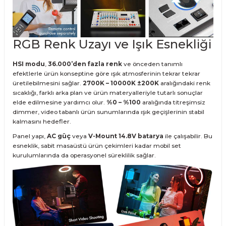
RGB Renk Uzayı ve Işık Esnekliği
HSI modu
,
36.000’den fazla renk
ve önceden tanımlı
efektlerle ürün konseptine göre ışık atmosferinin tekrar tekrar
üretilebilmesini sağlar.
2700K – 10000K ±200K
aralığındaki renk
sıcaklığı, farklı arka plan ve ürün materyalleriyle tutarlı sonuçlar
elde edilmesine yardımcı olur.
%0 – %100
aralığında titreşimsiz
dimmer, video tabanlı ürün sunumlarında ışık geçişlerinin stabil
kalmasını hedefler.
Panel yapı,
AC güç
veya
V-Mount 14.8V batarya
ile çalışabilir. Bu
esneklik, sabit masaüstü ürün çekimleri kadar mobil set
kurulumlarında da operasyonel süreklilik sağlar.