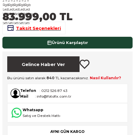
nsleri
m Cihazları
Aksesuarları
83.999,00 TL
aları
onlar
Taksit Seçenekleri
nları
Ürünü Karşılaştır
ndalar
Gelince Haber Ver
 Işıklar
Bu ürünü satın alarak
840
TL kazanacaksınız.
Nasıl Kullanılır?
om Standlar
Telefon
: 0212 526 87 43
esuarları
Mail
: info@fotofix.com.tr
Whatsapp
Işıklar
uar
Satış ve Destek Hattı
Işık Setleri
AYNI GÜN KARGO