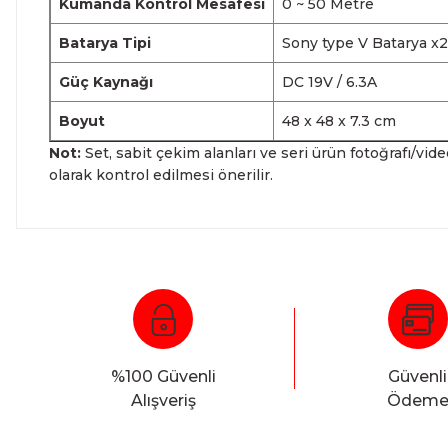
Kumanda Kontrol Mesafesi
0 ~ 50 Metre
Batarya Tipi
Sony type V Batarya x2
Güç Kaynağı
DC 19V / 6.3A
Boyut
48 x 48 x 7.3 cm
Not:
Set, sabit çekim alanları ve seri ürün fotoğrafı/vide
olarak kontrol edilmesi önerilir.
%100 Güvenli
Güvenli
Alışveriş
Ödem