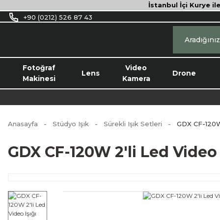
İstanbul İçi Kurye il
+90 (0212) 526 87 43
Fotoğraf
Video
Lens
Drone
Makinesi
Kamera
Anasayfa
Stüdyo Işık
Sürekli Işık Setleri
GDX CF-120W 
GDX CF-120W 2'li Led Video 