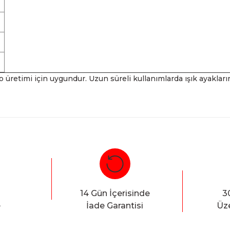
o üretimi için uygundur. Uzun süreli kullanımlarda ışık ayakları
Bu ürüne ilk yorumu siz yapın!
Yorum Yaz
14 Gün İçerisinde
3
e
İade Garantisi
Üze