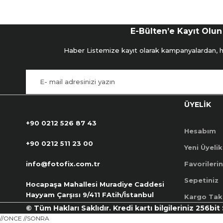
E-Bülten’e Kayıt Olun
Haber Listemize kayıt olarak kampanyalardan, hab
ÜYELİK
+90 0212 526 87 43
Hesabım
+90 0212 511 23 00
Yeni Üyelik
info@fotofix.com.tr
Favorilerin
Sepetiniz
Hocapaşa Mahallesi Muradiye Caddesi
Hayyam Çarşısı 9/411 FAtih/İstanbul
Kargo Tak
© Tüm Hakları Saklıdır. Kredi kartı bilgileriniz 256bit
//ONCE
//SONRA