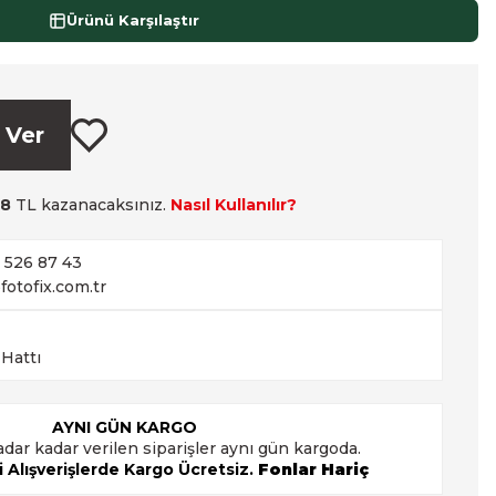
Ürünü Karşılaştır
 Ver
68
TL kazanacaksınız.
Nasıl Kullanılır?
2 526 87 43
fotofix.com.tr
 Hattı
AYNI GÜN KARGO
adar kadar verilen siparişler aynı gün kargoda.
 Alışverişlerde Kargo Ücretsiz.
Fonlar Hariç