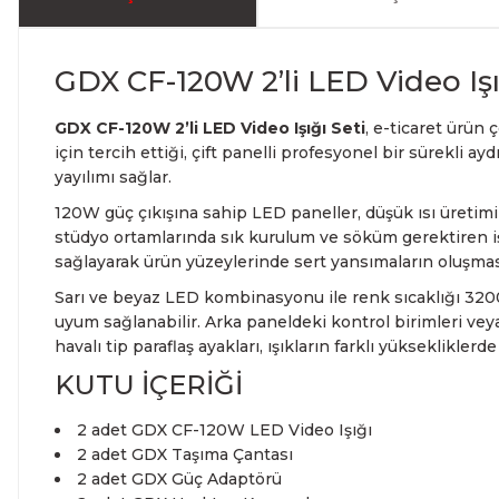
GDX CF-120W 2’li LED Video Işı
GDX CF-120W 2’li LED Video Işığı Seti
,
e-ticaret ürün 
için tercih ettiği, çift panelli profesyonel bir sürekli
yayılımı sağlar.
120W güç çıkışına sahip LED paneller, düşük ısı üretimi
stüdyo ortamlarında sık kurulum ve söküm gerektiren iş
sağlayarak ürün yüzeylerinde sert yansımaların oluşması
Sarı ve beyaz LED kombinasyonu ile renk sıcaklığı 3200K
uyum sağlanabilir. Arka paneldeki kontrol birimleri ve
havalı tip paraflaş ayakları, ışıkların farklı yükseklikl
KUTU İÇERİĞİ
2 adet GDX CF-120W LED Video Işığı
2 adet GDX Taşıma Çantası
2 adet GDX Güç Adaptörü