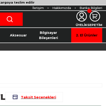
 kargoya teslim edilir
İletişim
Hakkımızda
Banka Bilgileri
ÜYELİK
SEPETİM
o
Bilgisayar
Aksesuar
2. El Ürünler
Bileşenleri
TL
Taksit Seçenekleri