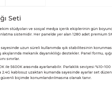
arkadaşlarımız tarafından 
havale seçenekleriyle gerçe
yapabilmekteyiz. İstanbul d
Sahibinden.com üzerinden tü
hizmet veren Fotofix yüzle
Detaylı bilgi ve seçenekler
ve siparişinizle ilgili bilg
hakkında daha fazla bilgi a
En uygun ve en hızlı çözüm 
yanınızdayız.
Whatsapp:
0535 495 75 
ğı Seti
çekim stüdyoları ve sosyal medya içerik ekiplerinin
gün boyunca
 aydınlatma sistemidir. Her panelde yer alan 1280 adet premium 
 sayesinde uzun süreli kullanımda ışık stabilitesinin korunmas
 akışlarında mekanik dayanıklılığı destekler. Panel formu, ışı
nı sınırlar.
 ile 5600K arasında ayarlanabilir. Parlaklık seviyesi %10–100 a
ya 2.4G kablosuz uzaktan kumanda sayesinde ayarlar set düzeni
erde güvenli biçimde konumlandırılmasına olanak tanır.