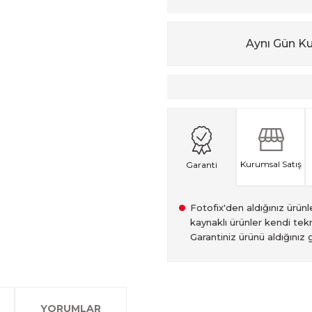
Aynı Gün K
Kurumsal Satış
Garanti
Fotofix'den aldığınız ürünler
kaynaklı ürünler kendi tekn
Garantiniz ürünü aldığınız g
2007 Yılından bu yana hiz
Kredi kartınızın limitinin
İstanbul'da seçili ürünlerin
2.el ürünlerimiz, 6 ay garan
olan www.fotofix.com.tr 
farklı kredi kartını birleşt
Bu hizmet sayesinde, İstan
tarihten itibaren geçerlidi
YORUMLAR