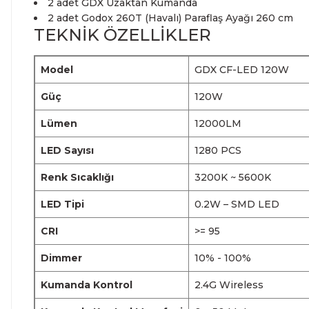
2 adet GDX Uzaktan Kumanda
2 adet Godox 260T (Havalı) Paraflaş Ayağı 260 cm
TEKNİK ÖZELLİKLER
Model
GDX CF-LED 120W
Güç
120W
Lümen
12000LM
LED Sayısı
1280 PCS
Renk Sıcaklığı
3200K ~ 5600K
LED Tipi
0.2W – SMD LED
CRI
>= 95
Dimmer
10% - 100%
Kumanda Kontrol
2.4G Wireless