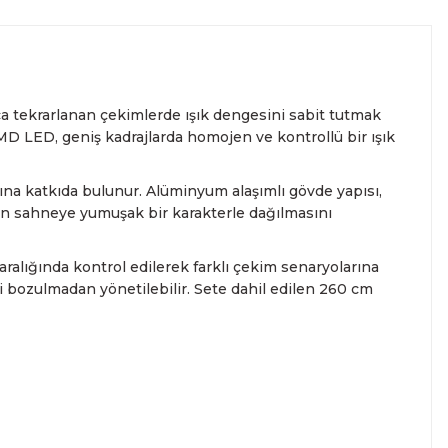
en iyi hizmet verilmektedir. Özel ve Devlet kurumlarına
kleştirebilirsiniz.
ışındaki adresler için geçerli olmayan bu hizmetin ayrıntıları
m 2. el ürünlerimizi detaylı bir şekilde inceleyebilir, ürünler
rce referansıyla hizmetinizdedir.
 için lütfen
i almak için 0212 526 87 43 numaralı telefonu arayabilirsiniz.
labilirsiniz. Güvenli alışveriş ve destek için her zaman
Açıklamayı Okuyun
için bizimle iletişime geçin.
66
Mail:
info@fotofix.com.tr
 tekrarlanan çekimlerde ışık dengesini sabit tutmak
SMD LED, geniş kadrajlarda homojen ve kontrollü bir ışık
ına katkıda bulunur. Alüminyum alaşımlı gövde yapısı,
ğın sahneye yumuşak bir karakterle dağılmasını
ralığında kontrol edilerek farklı çekim senaryolarına
 bozulmadan yönetilebilir. Sete dahil edilen 260 cm