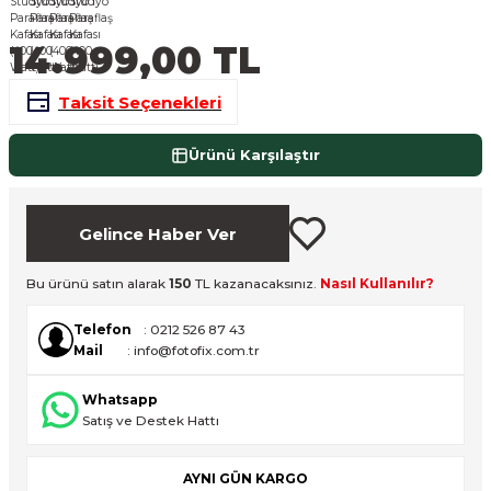
nsleri
m Cihazları
Aksesuarları
14.999,00 TL
aları
onlar
Taksit Seçenekleri
nları
Ürünü Karşılaştır
ndalar
Gelince Haber Ver
 Işıklar
Bu ürünü satın alarak
150
TL kazanacaksınız.
Nasıl Kullanılır?
om Standlar
Telefon
: 0212 526 87 43
esuarları
Mail
: info@fotofix.com.tr
Whatsapp
Işıklar
uar
Satış ve Destek Hattı
Işık Setleri
AYNI GÜN KARGO