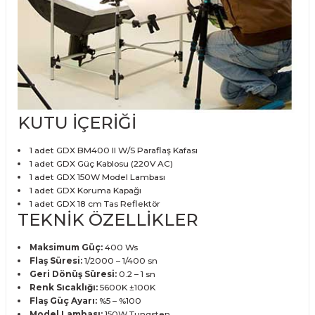
KUTU İÇERİĞİ
1 adet GDX BM400 II W/S Paraflaş Kafası
1 adet GDX Güç Kablosu (220V AC)
1 adet GDX 150W Model Lambası
1 adet GDX Koruma Kapağı
1 adet GDX 18 cm Tas Reflektör
TEKNİK ÖZELLİKLER
Maksimum Güç:
400 Ws
Flaş Süresi:
1/2000 – 1/400 sn
Geri Dönüş Süresi:
0.2 – 1 sn
Renk Sıcaklığı:
5600K ±100K
Flaş Güç Ayarı:
%5 – %100
Model Lambası:
150W Tungsten