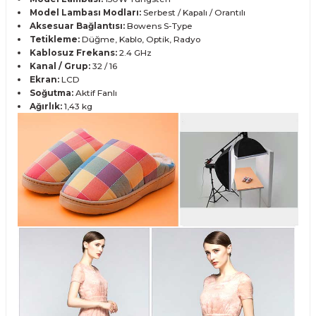
Model Lambası Modları:
Serbest / Kapalı / Orantılı
Aksesuar Bağlantısı:
Bowens S-Type
Tetikleme:
Düğme, Kablo, Optik, Radyo
Kablosuz Frekans:
2.4 GHz
Kanal / Grup:
32 / 16
Ekran:
LCD
Soğutma:
Aktif Fanlı
Ağırlık:
1,43 kg