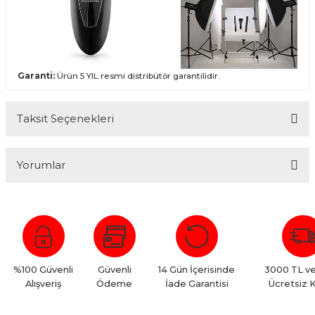
Garanti:
Ürün 5 YIL resmi distribütör garantilidir.
Taksit Seçenekleri
Yorumlar
Bu ürüne ilk yorumu siz yapın!
Yorum Yaz
%100 Güvenli
Güvenli
14 Gün İçerisinde
3000 TL ve
Alışveriş
Ödeme
İade Garantisi
Ücretsiz 