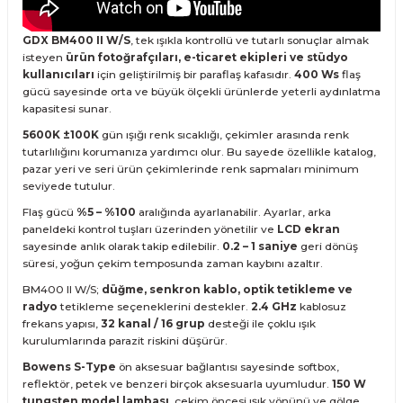
GDX BM400 II W/S
, tek ışıkla kontrollü ve tutarlı sonuçlar almak
isteyen
ürün fotoğrafçıları, e-ticaret ekipleri ve stüdyo
kullanıcıları
için geliştirilmiş bir paraflaş kafasıdır.
400 Ws
flaş
gücü sayesinde orta ve büyük ölçekli ürünlerde yeterli aydınlatma
kapasitesi sunar.
5600K ±100K
gün ışığı renk sıcaklığı, çekimler arasında renk
tutarlılığını korumanıza yardımcı olur. Bu sayede özellikle katalog,
pazar yeri ve seri ürün çekimlerinde renk sapmaları minimum
seviyede tutulur.
Flaş gücü
%5 – %100
aralığında ayarlanabilir. Ayarlar, arka
paneldeki kontrol tuşları üzerinden yönetilir ve
LCD ekran
sayesinde anlık olarak takip edilebilir.
0.2 – 1 saniye
geri dönüş
süresi, yoğun çekim temposunda zaman kaybını azaltır.
BM400 II W/S;
düğme, senkron kablo, optik tetikleme ve
radyo
tetikleme seçeneklerini destekler.
2.4 GHz
kablosuz
frekans yapısı,
32 kanal / 16 grup
desteği ile çoklu ışık
kurulumlarında parazit riskini düşürür.
Bowens S-Type
ön aksesuar bağlantısı sayesinde softbox,
reflektör, petek ve benzeri birçok aksesuarla uyumludur.
150 W
tungsten model lambası
, çekim öncesi ışık yönünü ve gölge