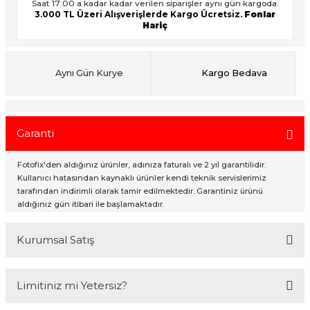
Saat 17:00 a kadar kadar verilen siparişler aynı gün kargoda.
3.000 TL Üzeri Alışverişlerde Kargo Ücretsiz.
Fonlar
Hariç
ık Setleri
ar
Aynı Gün Kurye
Kargo Bedava
onlar
rlar
Garanti
Fotofix'den aldığınız ürünler, adınıza faturalı ve 2 yıl garantilidir.
Kullanıcı hatasından kaynaklı ürünler kendi teknik servislerimiz
tarafından indirimli olarak tamir edilmektedir. Garantiniz ürünü
aldığınız gün itibari ile başlamaktadır.
Kurumsal Satış
2007 Yılından bu yana hizmet veren Fotofix İstanbulda 2 mağaza ve
Limitiniz mi Yetersiz?
online web sitesi olan www.fotofix.com.tr üzerinden hizmet
vermektedir. Profesyonel çalışma arkadaşlarımız tarafından en iyi