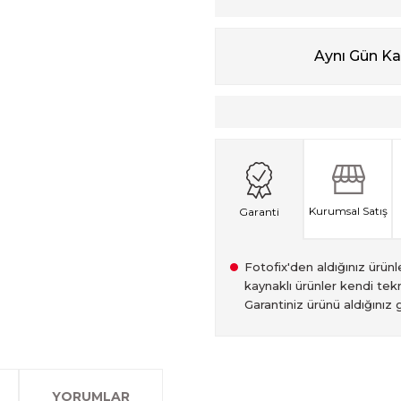
Aynı Gün K
Kurumsal Satış
Garanti
Fotofix'den aldığınız ürünler
kaynaklı ürünler kendi tekn
Garantiniz ürünü aldığınız g
2007 Yılından bu yana hiz
Kredi kartınızın limitinin
İstanbul'da seçili ürünlerin
2.el ürünlerimiz, 6 ay garan
olan www.fotofix.com.tr 
farklı kredi kartını birleşt
Bu hizmet sayesinde, İstan
tarihten itibaren geçerlidi
YORUMLAR