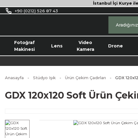
İstanbul İçi Kurye il
+90 (0212) 526 87 43
Fotoğraf
Video
Lens
Drone
Makinesi
Kamera
Anasayfa
Stüdyo Işık
Ürün Çekim Çadırları
GDX 120x12
GDX 120x120 Soft Ürün Çeki