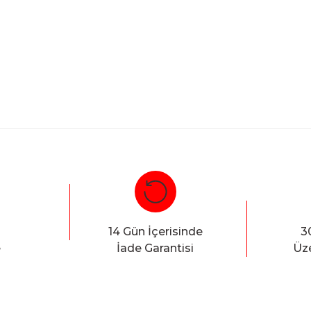
Bu ürüne ilk yorumu siz yapın!
Yorum Yaz
14 Gün İçerisinde
3
e
İade Garantisi
Üze