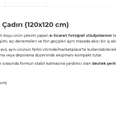
arkadaşlarımız tarafından 
havale seçenekleriyle gerçe
yapabilmekteyiz. İstanbul d
Sahibinden.com üzerinden tü
hizmet veren Fotofix yüzle
Detaylı bilgi ve seçenekler
ve siparişinizle ilgili bilg
hakkında daha fazla bilgi a
En uygun ve en hızlı çözüm 
yanınızdayız.
Whatsapp:
0535 495 75 
Çadırı (120x120 cm)
ün boyu ürün çekimi yapan
e-ticaret fotoğraf stüdyolarının
te
şimi, açı denemeleri ve fon geçişleri aynı masada akıcı bir iş ak
Mavi), aynı ürünün farklı vitrinde/marketplace’te kullanılabilec
aşıma veya depolama düzeninde ekipmanı kompakt tutar.
 sırasında formun stabil kalmasına yardımcı olan
destek şerit
 cm)