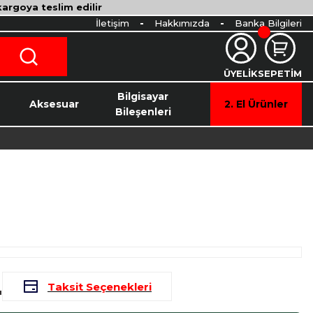
 kargoya teslim edilir
İletişim
Hakkımızda
Banka Bilgileri
ÜYELİK
SEPETİM
o
Bilgisayar
Aksesuar
2. El Ürünler
Bileşenleri
L
Taksit Seçenekleri