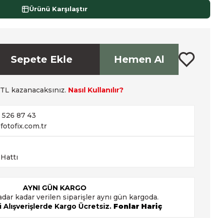
Ürünü Karşılaştır
Sepete Ekle
Hemen Al
TL kazanacaksınız.
Nasıl Kullanılır?
2 526 87 43
fotofix.com.tr
 Hattı
AYNI GÜN KARGO
adar kadar verilen siparişler aynı gün kargoda.
 Alışverişlerde Kargo Ücretsiz.
Fonlar Hariç