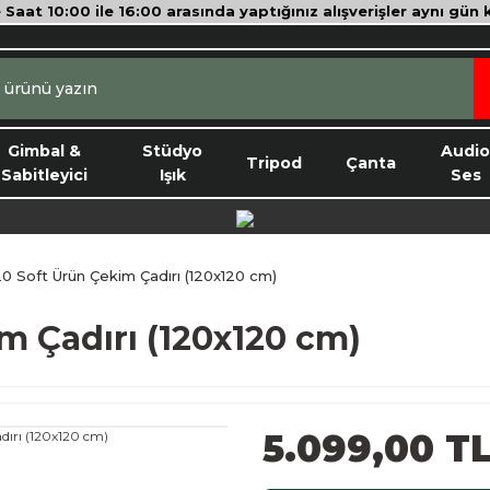
e Saat 10:00 ile 16:00 arasında yaptığınız alışverişler aynı gün
Gimbal &
Stüdyo
Audi
Tripod
Çanta
Sabitleyici
Işık
Ses
0 Soft Ürün Çekim Çadırı (120x120 cm)
m Çadırı (120x120 cm)
5.099,00 T