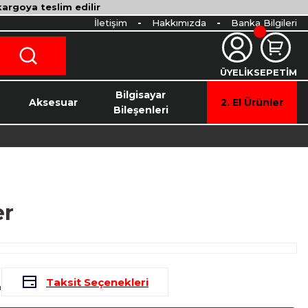
 kargoya teslim edilir
İletişim
Hakkımızda
Banka Bilgileri
ÜYELİK
SEPETİM
o
Bilgisayar
Aksesuar
2. El Ürünler
Bileşenleri
er
L
Taksit Seçenekleri