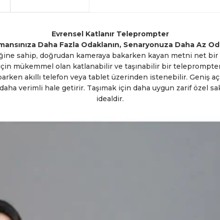
arkadaşlarımız tarafından 
havale seçenekleriyle gerçe
yapabilmekteyiz. İstanbul d
Sahibinden.com üzerinden tü
hizmet veren Fotofix yüzle
Detaylı bilgi ve seçenekler
ve siparişinizle ilgili bilg
hakkında daha fazla bilgi a
En uygun ve en hızlı çözüm 
yanınızdayız.
Whatsapp:
0535 495 75 
Evrensel Katlanır Teleprompter
mansınıza Daha Fazla Odaklanın, Senaryonuza Daha Az Od
iğine sahip, doğrudan kameraya bakarken kayan metni net bir şe
ler için mükemmel olan katlanabilir ve taşınabilir bir teleprom
ken akıllı telefon veya tablet üzerinden istenebilir. Geniş aç
aha verimli hale getirir. Taşımak için daha uygun zarif özel sak
idealdir.