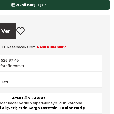
Ürünü Karşılaştır
 Ver
0
TL kazanacaksınız.
Nasıl Kullanılır?
2 526 87 43
fotofix.com.tr
 Hattı
AYNI GÜN KARGO
adar kadar verilen siparişler aynı gün kargoda.
 Alışverişlerde Kargo Ücretsiz.
Fonlar Hariç