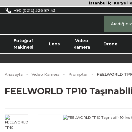
İstanbul İçi Kurye il
+90 (0212) 526 87 43
Fotoğraf
Video
Lens
Drone
Makinesi
Kamera
Anasayfa
Video Kamera
Prompter
FEELWORLD TP10 T
FEELWORLD TP10 Taşınabilir