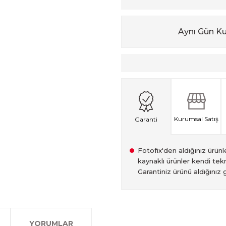
Aynı Gün K
Kurumsal Satış
Garanti
Fotofix'den aldığınız ürünler
kaynaklı ürünler kendi tekn
Garantiniz ürünü aldığınız g
2007 Yılından bu yana hiz
Kredi kartınızın limitinin
İstanbul'da seçili ürünlerin
2.el ürünlerimiz, 6 ay garan
olan www.fotofix.com.tr 
farklı kredi kartını birleşt
Bu hizmet sayesinde, İstan
tarihten itibaren geçerlidi
YORUMLAR