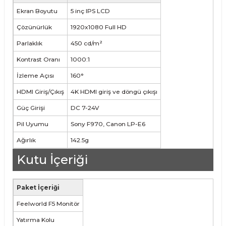
Ekran Boyutu
5 inç IPS LCD
Çözünürlük
1920x1080 Full HD
Parlaklık
450 cd/m²
Kontrast Oranı
1000:1
İzleme Açısı
160°
HDMI Giriş/Çıkış
4K HDMI giriş ve döngü çıkışı
Güç Girişi
DC 7-24V
Pil Uyumu
Sony F970, Canon LP-E6
Ağırlık
142.5g
Kutu İçeriği
Paket İçeriği
Feelworld F5 Monitör
Yatırma Kolu