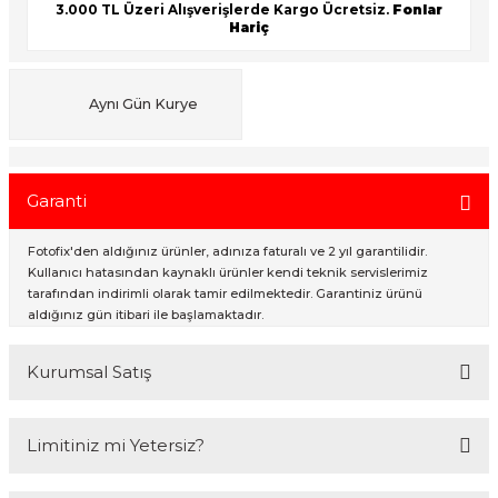
3.000 TL Üzeri Alışverişlerde Kargo Ücretsiz.
Fonlar
Hariç
ık Setleri
ar
Aynı Gün Kurye
onlar
rlar
Garanti
Fotofix'den aldığınız ürünler, adınıza faturalı ve 2 yıl garantilidir.
Kullanıcı hatasından kaynaklı ürünler kendi teknik servislerimiz
tarafından indirimli olarak tamir edilmektedir. Garantiniz ürünü
aldığınız gün itibari ile başlamaktadır.
Kurumsal Satış
2007 Yılından bu yana hizmet veren Fotofix İstanbulda 2 mağaza ve
Limitiniz mi Yetersiz?
online web sitesi olan www.fotofix.com.tr üzerinden hizmet
vermektedir. Profesyonel çalışma arkadaşlarımız tarafından en iyi
hizmet verilmektedir. Özel ve Devlet kurumlarına hizmet veren Fotofix
Kredi kartınızın limitinin yeterli olmaması durumunda endişelenmeyin!