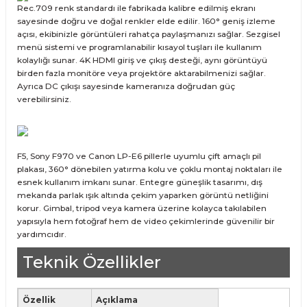
Rec.709 renk standardı ile fabrikada kalibre edilmiş ekranı
sayesinde doğru ve doğal renkler elde edilir. 160° geniş izleme
açısı, ekibinizle görüntüleri rahatça paylaşmanızı sağlar. Sezgisel
menü sistemi ve programlanabilir kısayol tuşları ile kullanım
kolaylığı sunar. 4K HDMI giriş ve çıkış desteği, aynı görüntüyü
birden fazla monitöre veya projektöre aktarabilmenizi sağlar.
Ayrıca DC çıkışı sayesinde kameranıza doğrudan güç
verebilirsiniz.
F5, Sony F970 ve Canon LP-E6 pillerle uyumlu çift amaçlı pil
plakası, 360° dönebilen yatırma kolu ve çoklu montaj noktaları ile
esnek kullanım imkanı sunar. Entegre güneşlik tasarımı, dış
mekanda parlak ışık altında çekim yaparken görüntü netliğini
korur. Gimbal, tripod veya kamera üzerine kolayca takılabilen
yapısıyla hem fotoğraf hem de video çekimlerinde güvenilir bir
yardımcıdır.
Teknik Özellikler
Özellik
Açıklama