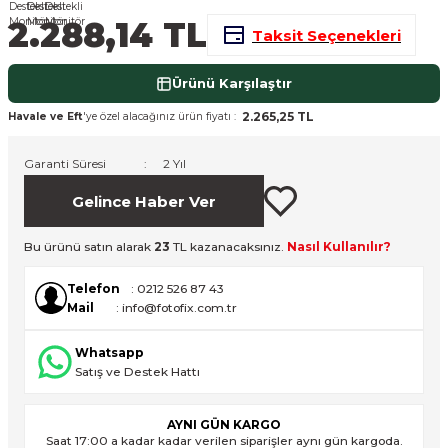
2.288,14 TL
nsleri
m Cihazları
Aksesuarları
Taksit Seçenekleri
aları
onlar
Ürünü Karşılaştır
2.265,25 TL
Havale ve Eft
'ye özel alacağınız ürün fiyatı :
nları
Garanti Süresi
2 Yıl
ndalar
Gelince Haber Ver
 Işıklar
Bu ürünü satın alarak
23
TL kazanacaksınız.
Nasıl Kullanılır?
om Standlar
Telefon
: 0212 526 87 43
Mail
: info@fotofix.com.tr
esuarları
Whatsapp
Işıklar
uar
Satış ve Destek Hattı
Işık Setleri
AYNI GÜN KARGO
Saat 17:00 a kadar kadar verilen siparişler aynı gün kargoda.