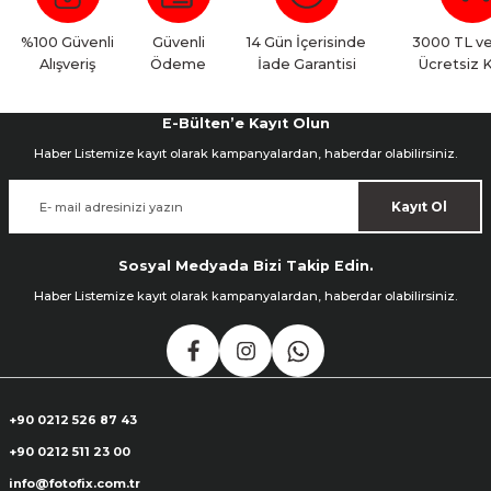
%100 Güvenli
Güvenli
14 Gün İçerisinde
3000 TL ve
Alışveriş
Ödeme
İade Garantisi
Ücretsiz 
E-Bülten’e Kayıt Olun
Haber Listemize kayıt olarak kampanyalardan, haberdar olabilirsiniz.
Kayıt Ol
Sosyal Medyada Bizi Takip Edin.
Haber Listemize kayıt olarak kampanyalardan, haberdar olabilirsiniz.
+90 0212 526 87 43
+90 0212 511 23 00
info@fotofix.com.tr