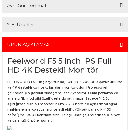
yüzlerce referansıyla hizmetinizdedir.
Aynı Gün Teslimat
Ödemelerinizi, iki farklı kredi kartını birleştirerek veya ödemenizin bir
En uygun ve en hızlı çözüm için bizimle iletişime geçin.
kısmını kredi kartıyla diğer kısmını havale seçenekleriyle
Whatsapp:
0535 495 75 66
Mail:
info@fotofix.com.tr
gerçekleştirebilirsiniz.
İstanbul'da seçili ürünlerinizin hızlı teslimatı için VIP kurye hizmetimizi
Detaylı bilgi ve seçenekler için lütfen
Açıklamayı Okuyun
2. El Ürünler
tercih edebilirsiniz. Bu hizmet sayesinde, İstanbul içindeki
adreslerinize aynı gün içinde teslimat yapabilmekteyiz. İstanbul
dışındaki adresler için geçerli olmayan bu hizmetin ayrıntıları ve
2.el ürünlerimiz, 6 ay garanti süresiyle sunulmaktadır. Bu garanti,
siparişinizle ilgili bilgi almak için 0212 526 87 43 numaralı telefonu
ürünlerinizi aldığınız tarihten itibaren geçerlidir ve her türlü bakım ve
ÜRÜN AÇIKLAMASI
arayabilirsiniz.
onarım ihtiyaçlarını kapsar. Sahibinden.com üzerinden tüm 2. el
ürünlerimizi detaylı bir şekilde inceleyebilir, ürünler hakkında daha
Feelworld F5 5 inch IPS Full
fazla bilgi alabilirsiniz. Güvenli alışveriş ve destek için her zaman
yanınızdayız.
HD 4K Destekli Monitör
FEELWORLD F5, 5 inç boyutunda, Full HD 1920x1080 çözünürlükte
ve 4K destekli kompakt bir alan monitörüdür. Profesyonel
çekimler için gerekli histogram, odak yardımı, zebra pozlama ve
anamorfik mod gibi özelliklerle donatılmıştır. Sadece 142.5g
ağırlığında olan bu monitör, hem DSLR hem de aynasız fotoğraf
makinelerine kolayca monte edilebilir. Yüksek parlaklık (450
cd/m²) ve 1000:1 kontrast oranı ile açık alan çekimlerinde bile net
ve canlı görüntüler sunar.