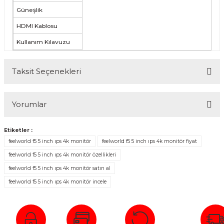
Güneşlik
HDMI Kablosu
Kullanım Kılavuzu
Taksit Seçenekleri
Yorumlar
Etiketler :
feelworld f5 5 inch ıps 4k monitör
feelworld f5 5 inch ıps 4k monitör fiyat
Bu ürüne ilk yorumu siz yapın!
feelworld f5 5 inch ıps 4k monitör özellikleri
feelworld f5 5 inch ıps 4k monitör satın al
Yorum Yaz
feelworld f5 5 inch ıps 4k monitör incele