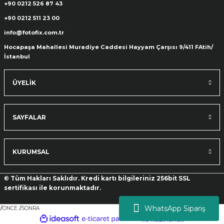
+90 0212 526 87 43
+90 0212 511 23 00
info@fotofix.com.tr
Hocapaşa Mahallesi Muradiye Caddesi Hayyam Çarşısı 9/411 FAtih/
İstanbul
ÜYELİK
SAYFALAR
KURUMSAL
© Tüm Hakları Saklıdır. Kredi kartı bilgileriniz 256bit SSL
sertifikası ile korunmaktadır.
WhatsApp Sipariş
//ONCE
//SONRA
ideasoft
ile
e-