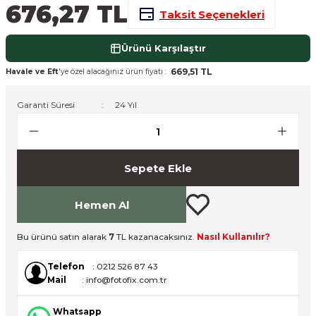
676,27 TL
Taksit Seçenekleri
nsleri
m Cihazları
Aksesuarları
Ürünü Karşılaştır
aları
onlar
669,51 TL
Havale ve Eft
'ye özel alacağınız ürün fiyatı :
nları
Garanti Süresi
24 Yıl
ndalar
 Işıklar
Sepete Ekle
om Standlar
Hemen Al
esuarları
Bu ürünü satın alarak
7
TL kazanacaksınız.
Nasıl Kullanılır?
Işıklar
uar
Telefon
: 0212 526 87 43
Mail
: info@fotofix.com.tr
Işık Setleri
Whatsapp