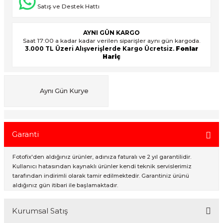
Satış ve Destek Hattı
ık Setleri
ar
AYNI GÜN KARGO
Saat 17:00 a kadar kadar verilen siparişler aynı gün kargoda.
3.000 TL Üzeri Alışverişlerde Kargo Ücretsiz.
Fonlar
Hariç
onlar
rlar
Aynı Gün Kurye
Garanti
Fotofix'den aldığınız ürünler, adınıza faturalı ve 2 yıl garantilidir.
Kullanıcı hatasından kaynaklı ürünler kendi teknik servislerimiz
tarafından indirimli olarak tamir edilmektedir. Garantiniz ürünü
aldığınız gün itibari ile başlamaktadır.
Kurumsal Satış