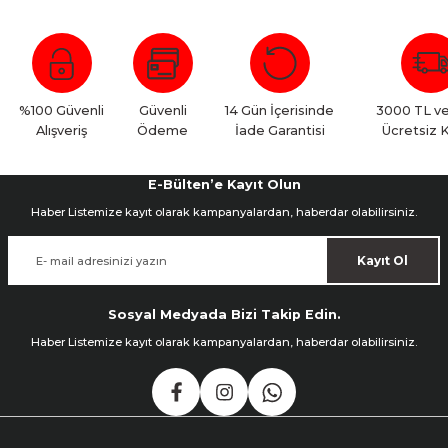
Bu ürüne ilk yorumu siz yapın!
Yorum Yaz
%100 Güvenli
Güvenli
14 Gün İçerisinde
3000 TL ve
Alışveriş
Ödeme
İade Garantisi
Ücretsiz 
E-Bülten’e Kayıt Olun
Haber Listemize kayıt olarak kampanyalardan, haberdar olabilirsiniz.
Kayıt Ol
Sosyal Medyada Bizi Takip Edin.
Haber Listemize kayıt olarak kampanyalardan, haberdar olabilirsiniz.