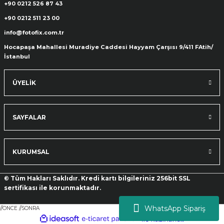
+90 0212 526 87 43
+90 0212 511 23 00
info@fotofix.com.tr
Hocapaşa Mahallesi Muradiye Caddesi Hayyam Çarşısı 9/411 FAtih/
İstanbul
ÜYELİK
SAYFALAR
KURUMSAL
© Tüm Hakları Saklıdır. Kredi kartı bilgileriniz 256bit SSL
sertifikası ile korunmaktadır.
WhatsApp Sipariş
//ONCE
//SONRA
ideasoft
ile
e-