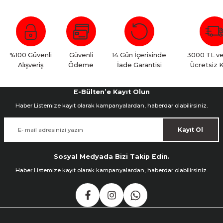
Bu ürüne ilk yorumu siz yapın!
Yorum Yaz
%100 Güvenli
Güvenli
14 Gün İçerisinde
3000 TL ve
Alışveriş
Ödeme
İade Garantisi
Ücretsiz 
E-Bülten’e Kayıt Olun
Haber Listemize kayıt olarak kampanyalardan, haberdar olabilirsiniz.
Kayıt Ol
Sosyal Medyada Bizi Takip Edin.
Haber Listemize kayıt olarak kampanyalardan, haberdar olabilirsiniz.