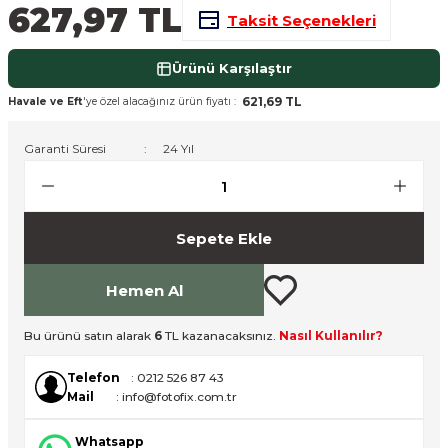
627,97 TL
Taksit Seçenekleri
nsleri
m Cihazları
Aksesuarları
Ürünü Karşılaştır
aları
onlar
621,69 TL
Havale ve Eft
'ye özel alacağınız ürün fiyatı :
nları
Garanti Süresi
24 Yıl
ndalar
 Işıklar
Sepete Ekle
om Standlar
Hemen Al
esuarları
Bu ürünü satın alarak
6
TL kazanacaksınız.
Nasıl Kullanılır?
Işıklar
uar
Telefon
: 0212 526 87 43
Mail
: info@fotofix.com.tr
Işık Setleri
Whatsapp