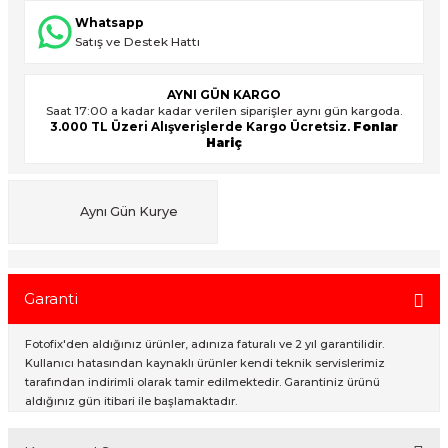
Whatsapp
Satış ve Destek Hattı
ık Setleri
ar
AYNI GÜN KARGO
Saat 17:00 a kadar kadar verilen siparişler aynı gün kargoda.
onlar
3.000 TL Üzeri Alışverişlerde Kargo Ücretsiz.
Fonlar
Hariç
rlar
Aynı Gün Kurye
Garanti
Fotofix'den aldığınız ürünler, adınıza faturalı ve 2 yıl garantilidir.
Kullanıcı hatasından kaynaklı ürünler kendi teknik servislerimiz
tarafından indirimli olarak tamir edilmektedir. Garantiniz ürünü
aldığınız gün itibari ile başlamaktadır.