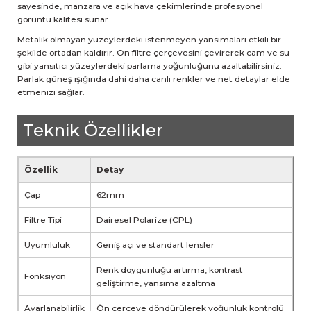
sayesinde, manzara ve açık hava çekimlerinde profesyonel
görüntü kalitesi sunar.
Metalik olmayan yüzeylerdeki istenmeyen yansımaları etkili bir
şekilde ortadan kaldırır. Ön filtre çerçevesini çevirerek cam ve su
gibi yansıtıcı yüzeylerdeki parlama yoğunluğunu azaltabilirsiniz.
Parlak güneş ışığında dahi daha canlı renkler ve net detaylar elde
etmenizi sağlar.
Teknik Özellikler
Özellik
Detay
Çap
62mm
Filtre Tipi
Dairesel Polarize (CPL)
Uyumluluk
Geniş açı ve standart lensler
Renk doygunluğu artırma, kontrast
Fonksiyon
geliştirme, yansıma azaltma
Ayarlanabilirlik
Ön çerçeve döndürülerek yoğunluk kontrolü