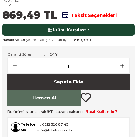
nsleri
m Cihazları
Aksesuarları
869,49 TL
Taksit Seçenekleri
aları
onlar
Ürünü Karşılaştır
nları
860,79 TL
Havale ve Eft
'ye özel alacağınız ürün fiyatı :
ndalar
Garanti Süresi
24 Yıl
 Işıklar
Sepete Ekle
om Standlar
Hemen Al
esuarları
Bu ürünü satın alarak
9
TL kazanacaksınız.
Nasıl Kullanılır?
Işıklar
uar
Telefon
: 0212 526 87 43
Işık Setleri
Mail
: info@fotofix.com.tr