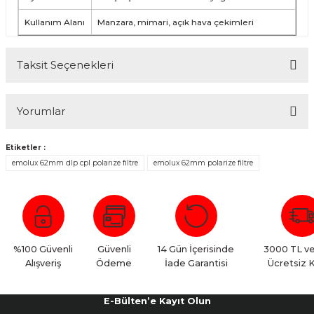
Kullanım Alanı
Manzara, mimari, açık hava çekimleri
Taksit Seçenekleri
Yorumlar
Etiketler :
emolux 62mm dlp cpl polarıze fıltre
emolux 62mm polarize filtre
Bu ürüne ilk yorumu siz yapın!
Yorum Yaz
%100 Güvenli
Güvenli
14 Gün İçerisinde
3000 TL ve
Alışveriş
Ödeme
İade Garantisi
Ücretsiz 
E-Bülten’e Kayıt Olun