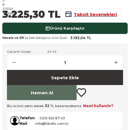
nsleri
m Cihazları
Aksesuarları
3.225,30 TL
Taksit Seçenekleri
aları
onlar
Ürünü Karşılaştır
nları
3.193,04 TL
Havale ve Eft
'ye özel alacağınız ürün fiyatı :
ndalar
Garanti Süresi
24 Yıl
 Işıklar
Sepete Ekle
om Standlar
Hemen Al
esuarları
Bu ürünü satın alarak
32
TL kazanacaksınız.
Nasıl Kullanılır?
Işıklar
uar
Telefon
: 0212 526 87 43
Işık Setleri
Mail
: info@fotofix.com.tr