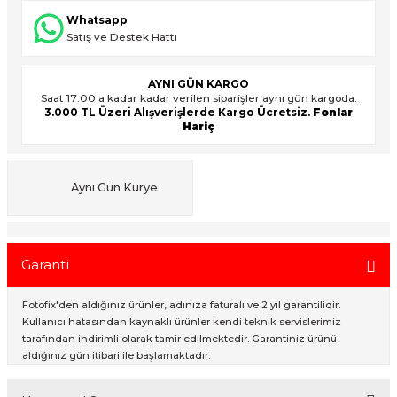
Whatsapp
Satış ve Destek Hattı
ık Setleri
ar
AYNI GÜN KARGO
Saat 17:00 a kadar kadar verilen siparişler aynı gün kargoda.
onlar
3.000 TL Üzeri Alışverişlerde Kargo Ücretsiz.
Fonlar
Hariç
rlar
Aynı Gün Kurye
Garanti
Fotofix'den aldığınız ürünler, adınıza faturalı ve 2 yıl garantilidir.
Kullanıcı hatasından kaynaklı ürünler kendi teknik servislerimiz
tarafından indirimli olarak tamir edilmektedir. Garantiniz ürünü
aldığınız gün itibari ile başlamaktadır.