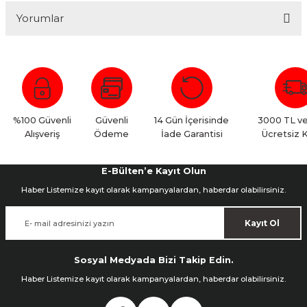
Yorumlar
Bu ürüne ilk yorumu siz yapın!
Yorum Yaz
%100 Güvenli
Güvenli
14 Gün İçerisinde
3000 TL ve
Alışveriş
Ödeme
İade Garantisi
Ücretsiz 
E-Bülten’e Kayıt Olun
Haber Listemize kayıt olarak kampanyalardan, haberdar olabilirsiniz.
Kayıt Ol
Sosyal Medyada Bizi Takip Edin.
Haber Listemize kayıt olarak kampanyalardan, haberdar olabilirsiniz.