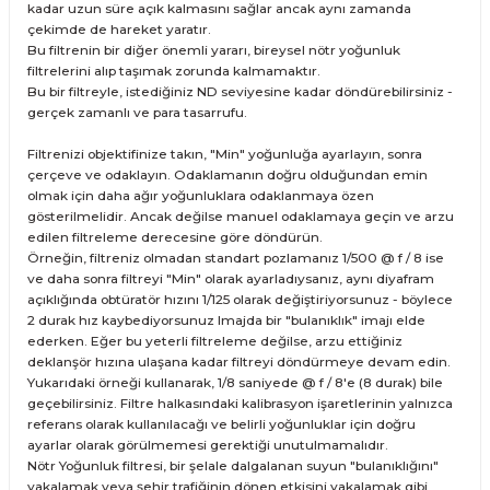
kadar uzun süre açık kalmasını sağlar ancak aynı zamanda
çekimde de hareket yaratır.
Bu filtrenin bir diğer önemli yararı, bireysel nötr yoğunluk
filtrelerini alıp taşımak zorunda kalmamaktır.
Bu bir filtreyle, istediğiniz ND seviyesine kadar döndürebilirsiniz -
gerçek zamanlı ve para tasarrufu.
Filtrenizi objektifinize takın, "Min" yoğunluğa ayarlayın, sonra
çerçeve ve odaklayın. Odaklamanın doğru olduğundan emin
olmak için daha ağır yoğunluklara odaklanmaya özen
gösterilmelidir. Ancak değilse manuel odaklamaya geçin ve arzu
edilen filtreleme derecesine göre döndürün.
Örneğin, filtreniz olmadan standart pozlamanız 1/500 @ f / 8 ise
ve daha sonra filtreyi "Min" olarak ayarladıysanız, aynı diyafram
açıklığında obtüratör hızını 1/125 olarak değiştiriyorsunuz - böylece
2 durak hız kaybediyorsunuz Imajda bir "bulanıklık" imajı elde
ederken. Eğer bu yeterli filtreleme değilse, arzu ettiğiniz
deklanşör hızına ulaşana kadar filtreyi döndürmeye devam edin.
Yukarıdaki örneği kullanarak, 1/8 saniyede @ f / 8'e (8 durak) bile
geçebilirsiniz. Filtre halkasındaki kalibrasyon işaretlerinin yalnızca
referans olarak kullanılacağı ve belirli yoğunluklar için doğru
ayarlar olarak görülmemesi gerektiği unutulmamalıdır.
Nötr Yoğunluk filtresi, bir şelale dalgalanan suyun "bulanıklığını"
yakalamak veya şehir trafiğinin dönen etkisini yakalamak gibi