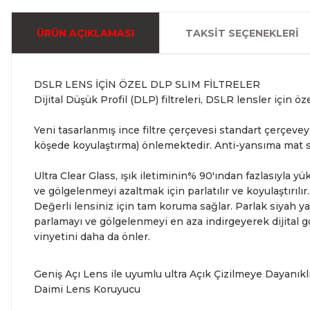
ÜRÜN AÇIKLAMASI
TAKSIT SEÇENEKLERI
DSLR LENS İÇİN ÖZEL DLP SLIM FİLTRELER
Dijital Düşük Profil (DLP) filtreleri, DSLR lensler için öz
Yeni tasarlanmış ince filtre çerçevesi standart çerçevey
köşede koyulaştırma) önlemektedir. Anti-yansıma mat siy
Ultra Clear Glass, ışık iletiminin% 90'ından fazlasıyla y
ve gölgelenmeyi azaltmak için parlatılır ve koyulaştırılır.
Değerli lensiniz için tam koruma sağlar. Parlak siyah yan
parlamayı ve gölgelenmeyi en aza indirgeyerek dijital gö
vinyetini daha da önler.
Geniş Açı Lens ile uyumlu ultra Açık Çizilmeye Dayanık
Daimi Lens Koruyucu