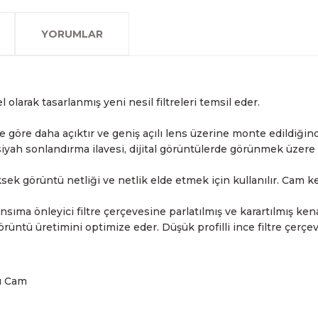
2007 Yılından bu yana hiz
Kredi kartınızın limitinin
İstanbul'da seçili ürünlerin
2.el ürünlerimiz, 6 ay garan
olan www.fotofix.com.tr 
farklı kredi kartını birleşt
Bu hizmet sayesinde, İstan
tarihten itibaren geçerlidi
YORUMLAR
arkadaşlarımız tarafından 
havale seçenekleriyle gerçe
yapabilmekteyiz. İstanbul d
Sahibinden.com üzerinden tü
hizmet veren Fotofix yüzle
Detaylı bilgi ve seçenekler
ve siparişinizle ilgili bilg
hakkında daha fazla bilgi a
En uygun ve en hızlı çözüm 
yanınızdayız.
Whatsapp:
0535 495 75 
el olarak tasarlanmış yeni nesil filtreleri temsil eder.
e göre daha açıktır ve geniş açılı lens üzerine monte edildiğin
ah sonlandırma ilavesi, dijital görüntülerde görünmek üzere s
üksek görüntü netliği ve netlik elde etmek için kullanılır. Cam ke
sıma önleyici filtre çerçevesine parlatılmış ve karartılmış kenar
rüntü üretimini optimize eder. Düşük profilli ince filtre çerçev
lı Cam