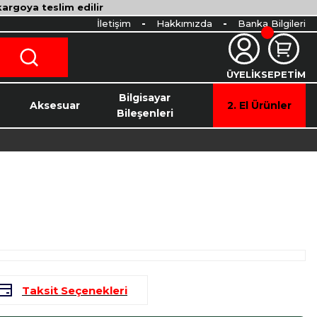
 kargoya teslim edilir
İletişim
Hakkımızda
Banka Bilgileri
ÜYELİK
SEPETİM
o
Bilgisayar
Aksesuar
2. El Ürünler
Bileşenleri
Taksit Seçenekleri