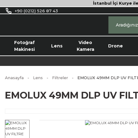
İstanbul İçi Kurye il
+90 (0212) 526 87 43
Fotoğraf
Video
Lens
Drone
Makinesi
Kamera
Anasayfa
Lens
Filtreler
EMOLUX 49MM DLP UV FILT
EMOLUX 49MM DLP UV FILT