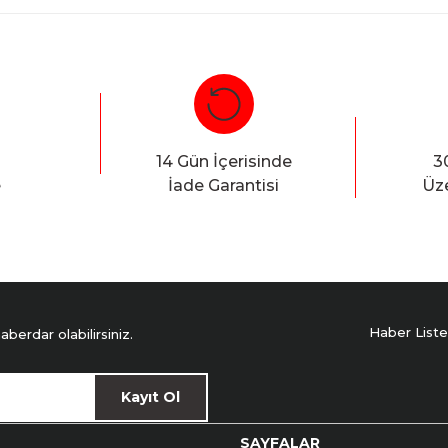
Bu ürüne ilk yorumu siz yapın!
Yorum Yaz
14 Gün İçerisinde
3
e
İade Garantisi
Üze
Haber Liste
erdar olabilirsiniz.
Kayıt Ol
SAYFALAR