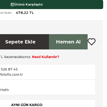
Ürünü Karşılaştır
478,22 TL
ün fiyatı :
Sepete Ekle
Hemen Al
L kazanacaksınız.
Nasıl Kullanılır?
2 526 87 43
fotofix.com.tr
 Hattı
AYNI GÜN KARGO