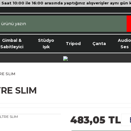
e Saat 10:00 ile 16:00 arasında yaptığınız alışverişler aynı gün
Gimbal &
Stüdyo
Audi
Tripod
Çanta
Sabitleyici
Işık
Ses
RE SLIM
RE SLIM
483,05 TL