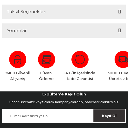
Taksit Seçenekleri
Yorumlar
Bu ürüne ilk yorumu siz yapın!
Yorum Yaz
%100 Güvenli
Güvenli
14 Gün İçerisinde
3000 TL ve
Alışveriş
Ödeme
İade Garantisi
Ücretsiz 
E-Bülten’e Kayıt Olun
Haber Listemize kayıt olarak kampanyalardan, haberdar olabilirsiniz.
Kayıt Ol