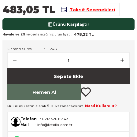
483,05 TL
nsleri
m Cihazları
Aksesuarları
Taksit Seçenekleri
aları
onlar
Ürünü Karşılaştır
478,22 TL
Havale ve Eft
'ye özel alacağınız ürün fiyatı :
nları
Garanti Süresi
24 Yıl
ndalar
 Işıklar
Sepete Ekle
om Standlar
Hemen Al
esuarları
Bu ürünü satın alarak
5
TL kazanacaksınız.
Nasıl Kullanılır?
Işıklar
uar
Telefon
: 0212 526 87 43
Mail
: info@fotofix.com.tr
Işık Setleri