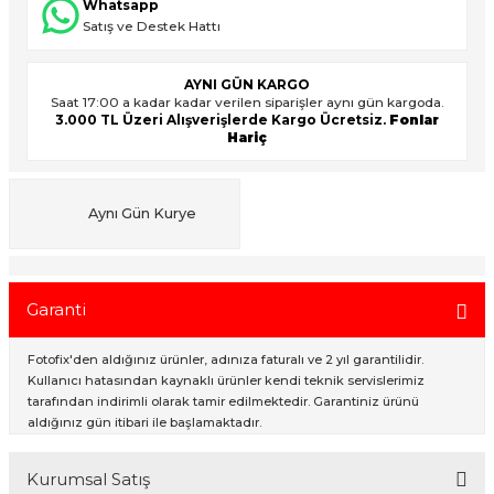
Whatsapp
Satış ve Destek Hattı
ık Setleri
ar
AYNI GÜN KARGO
Saat 17:00 a kadar kadar verilen siparişler aynı gün kargoda.
3.000 TL Üzeri Alışverişlerde Kargo Ücretsiz.
Fonlar
onlar
Hariç
rlar
Aynı Gün Kurye
Garanti
Fotofix'den aldığınız ürünler, adınıza faturalı ve 2 yıl garantilidir.
Kullanıcı hatasından kaynaklı ürünler kendi teknik servislerimiz
tarafından indirimli olarak tamir edilmektedir. Garantiniz ürünü
aldığınız gün itibari ile başlamaktadır.
Kurumsal Satış