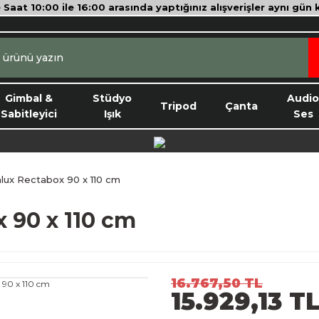
e Saat 10:00 ile 16:00 arasında yaptığınız alışverişler aynı gün
Gimbal &
Stüdyo
Audi
Tripod
Çanta
Sabitleyici
Işık
Ses
lux Rectabox 90 x 110 cm
 90 x 110 cm
16.767,50 TL
15.929,13 T