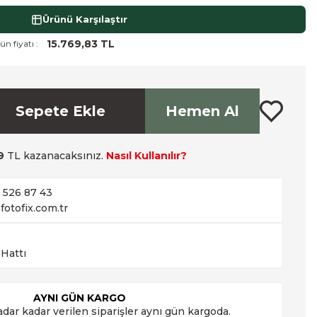
Ürünü Karşılaştır
15.769,83 TL
ün fiyatı :
Sepete Ekle
Hemen Al
9
TL kazanacaksınız.
Nasıl Kullanılır?
2 526 87 43
fotofix.com.tr
 Hattı
AYNI GÜN KARGO
adar kadar verilen siparişler aynı gün kargoda.