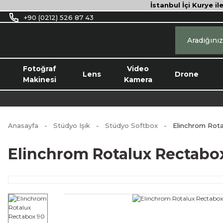
İstanbul İçi Kurye il
+90 (0212) 526 87 43
Fotoğraf
Video
Lens
Drone
Makinesi
Kamera
Anasayfa
Stüdyo Işık
Stüdyo Softbox
Elinchrom Rota
Elinchrom Rotalux Rectabox