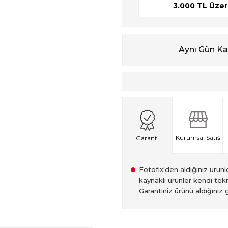
3.000 TL Üzeri
Aynı Gün K
Kurumsal Satış
Garanti
Fotofix'den aldığınız ürünler
kaynaklı ürünler kendi tekn
Garantiniz ürünü aldığınız g
2007 Yılından bu yana hiz
Kredi kartınızın limitinin
İstanbul'da seçili ürünlerin
2.el ürünlerimiz, 6 ay garan