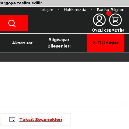
 kargoya teslim edilir
İletişim
Hakkımızda
Banka Bilgileri
ÜYELİK
SEPETİM
o
Bilgisayar
Aksesuar
2. El Ürünler
Bileşenleri
L
Taksit Seçenekleri