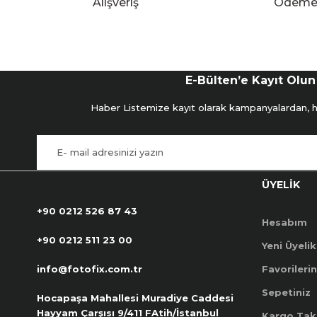
Alışveriş
Ödem
E-Bülten’e Kayıt Olun
Haber Listemize kayıt olarak kampanyalardan, hab
ÜYELİK
+90 0212 526 87 43
Hesabım
+90 0212 511 23 00
Yeni Üyelik
info@fotofix.com.tr
Favorilerin
Sepetiniz
Hocapaşa Mahallesi Muradiye Caddesi
Hayyam Çarşısı 9/411 FAtih/İstanbul
Kargo Tak