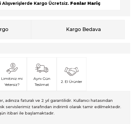
 Alışverişlerde Kargo Ücretsiz.
Fonlar Hariç
argo
Kargo Bedava
Limitiniz mi
Aynı Gün
2. El Ürünler
Yetersiz?
Teslimat
, adınıza faturalı ve 2 yıl garantilidir. Kullanıcı hatasından
ik servislerimiz tarafından indirimli olarak tamir edilmektedir.
ün itibari ile başlamaktadır.
met veren Fotofix İstanbulda 2 mağaza ve online web sitesi
 yeterli olmaması durumunda endişelenmeyin! Ödemelerinizi, iki
izin hızlı teslimatı için VIP kurye hizmetimizi tercih edebilirsiniz.
ti süresiyle sunulmaktadır. Bu garanti, ürünlerinizi aldığınız