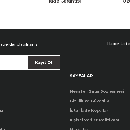
e
İade Garantisi
Üze
Haber Liste
erdar olabilirsiniz.
Kayıt Ol
SAYFALAR
Mesafeli Satış Sözleşmesi
Gizlilik ve Güvenlik
iz
İptal İade Koşullari
Kişisel Veriler Politikası
ibi
Markalar