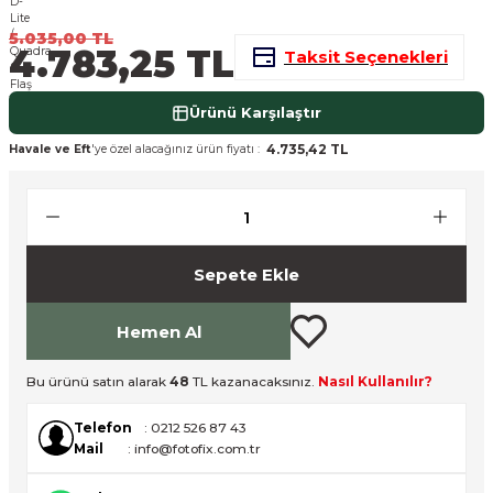
nsleri
m Cihazları
Aksesuarları
5.035,00 TL
4.783,25 TL
Taksit Seçenekleri
aları
onlar
Ürünü Karşılaştır
nları
4.735,42 TL
Havale ve Eft
'ye özel alacağınız ürün fiyatı :
ndalar
 Işıklar
Sepete Ekle
om Standlar
Hemen Al
esuarları
Bu ürünü satın alarak
48
TL kazanacaksınız.
Nasıl Kullanılır?
Işıklar
uar
Telefon
: 0212 526 87 43
Mail
: info@fotofix.com.tr
Işık Setleri