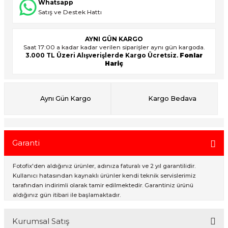
Whatsapp
Satış ve Destek Hattı
ık Setleri
ar
AYNI GÜN KARGO
Saat 17:00 a kadar kadar verilen siparişler aynı gün kargoda.
3.000 TL Üzeri Alışverişlerde Kargo Ücretsiz.
Fonlar
onlar
Hariç
rlar
Aynı Gün Kargo
Kargo Bedava
Garanti
Fotofix'den aldığınız ürünler, adınıza faturalı ve 2 yıl garantilidir.
Kullanıcı hatasından kaynaklı ürünler kendi teknik servislerimiz
tarafından indirimli olarak tamir edilmektedir. Garantiniz ürünü
aldığınız gün itibari ile başlamaktadır.
Kurumsal Satış