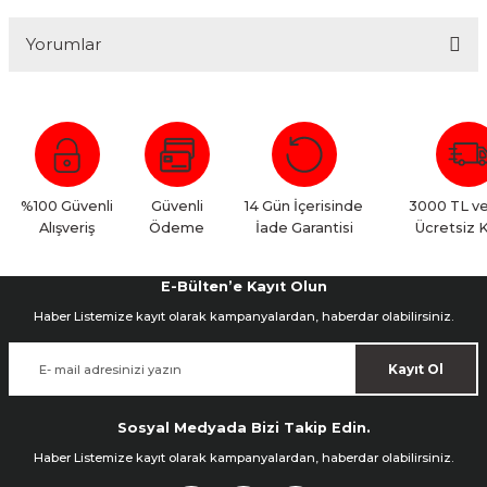
Yorumlar
Bu ürüne ilk yorumu siz yapın!
Yorum Yaz
%100 Güvenli
Güvenli
14 Gün İçerisinde
3000 TL ve
Alışveriş
Ödeme
İade Garantisi
Ücretsiz 
E-Bülten’e Kayıt Olun
Haber Listemize kayıt olarak kampanyalardan, haberdar olabilirsiniz.
Kayıt Ol
Sosyal Medyada Bizi Takip Edin.
Haber Listemize kayıt olarak kampanyalardan, haberdar olabilirsiniz.