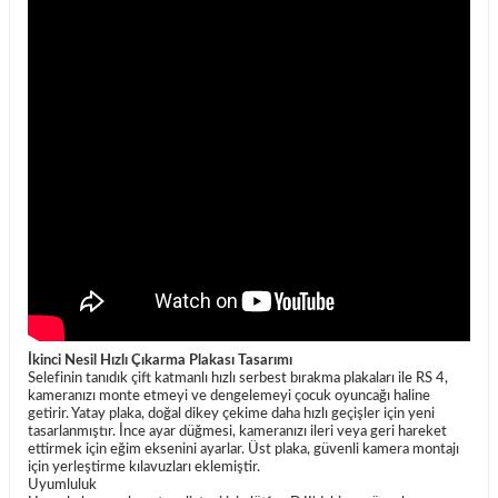
İkinci Nesil Hızlı Çıkarma Plakası Tasarımı
Selefinin tanıdık çift katmanlı hızlı serbest bırakma plakaları ile RS 4,
kameranızı monte etmeyi ve dengelemeyi çocuk oyuncağı haline
getirir. Yatay plaka, doğal dikey çekime daha hızlı geçişler için yeni
tasarlanmıştır. İnce ayar düğmesi, kameranızı ileri veya geri hareket
ettirmek için eğim eksenini ayarlar. Üst plaka, güvenli kamera montajı
için yerleştirme kılavuzları eklemiştir.
Uyumluluk