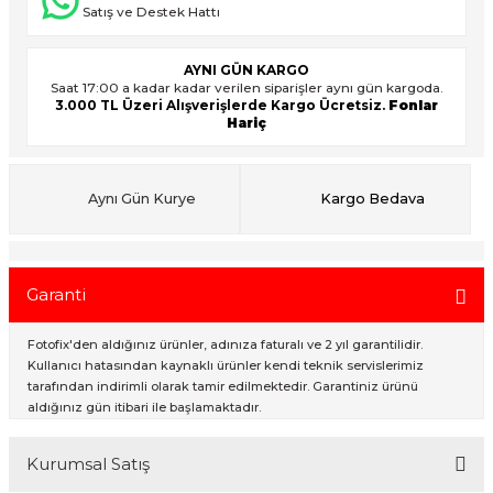
Satış ve Destek Hattı
AYNI GÜN KARGO
ık Setleri
ar
Saat 17:00 a kadar kadar verilen siparişler aynı gün kargoda.
3.000 TL Üzeri Alışverişlerde Kargo Ücretsiz.
Fonlar
Hariç
onlar
rlar
Aynı Gün Kurye
Kargo Bedava
Garanti
Fotofix'den aldığınız ürünler, adınıza faturalı ve 2 yıl garantilidir.
Kullanıcı hatasından kaynaklı ürünler kendi teknik servislerimiz
tarafından indirimli olarak tamir edilmektedir. Garantiniz ürünü
aldığınız gün itibari ile başlamaktadır.
Kurumsal Satış