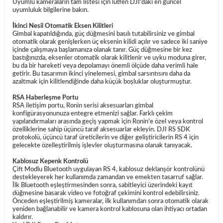
Uyumlu kameraların tam listesi için lütfen DJI'daki en güncel
uyumluluk bilgilerine bakın.
İkinci Nesil Otomatik Eksen Kilitleri
Gimbal kapatıldığında, güç düğmesini basılı tutabilirsiniz ve gimbal
otomatik olarak genişlerken üç eksenin kilidi açılır ve sadece iki saniye
içinde çalışmaya başlamanıza olanak tanır. Güç düğmesine bir kez
bastığınızda, eksenler otomatik olarak kilitlenir ve uyku moduna girer,
bu da bir hareketi veya depolamayı önemli ölçüde daha verimli hale
getirir. Bu tasarımın ikinci yinelemesi, gimbal sarsıntısını daha da
azaltmak için kilitlendiğinde daha küçük boşluklar oluşturmuştur.
RSA Haberleşme Portu
RSA iletişim portu, Ronin serisi aksesuarları gimbal
konfigürasyonunuza entegre etmenizi sağlar. Farklı çekim
yapılandırmaları arasında geçiş yapmak için Ronin'e özel veya kontrol
özelliklerine sahip üçüncü taraf aksesuarlar ekleyin. DJI RS SDK
protokolü, üçüncü taraf üreticilerin ve diğer geliştiricilerin RS 4 için
gelecekte özelleştirilmiş işlevler oluşturmasına olanak tanıyacak.
Kablosuz Kepenk Kontrolü
Çift Modlu Bluetooth uygulayan RS 4, kablosuz deklanşör kontrolünü
destekleyerek her kullanımda zamandan ve emekten tasarruf sağlar.
İlk Bluetooth eşleştirmesinden sonra, sabitleyici üzerindeki kayıt
düğmesine basarak video ve fotoğraf çekimini kontrol edebilirsiniz.
Önceden eşleştirilmiş kameralar, ilk kullanımdan sonra otomatik olarak
yeniden bağlanabilir ve kamera kontrol kablosuna olan ihtiyacı ortadan
kaldırır.