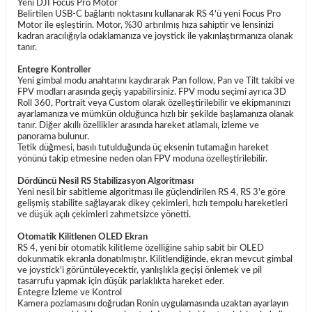
Yeni DJI Focus Pro Motor
Belirtilen USB-C bağlantı noktasını kullanarak RS 4'ü yeni Focus Pro
Motor ile eşleştirin. Motor, %30 artırılmış hıza sahiptir ve lensinizi
kadran aracılığıyla odaklamanıza ve joystick ile yakınlaştırmanıza olanak
tanır.
Entegre Kontroller
Yeni gimbal modu anahtarını kaydırarak Pan follow, Pan ve Tilt takibi ve
FPV modları arasında geçiş yapabilirsiniz. FPV modu seçimi ayrıca 3D
Roll 360, Portrait veya Custom olarak özelleştirilebilir ve ekipmanınızı
ayarlamanıza ve mümkün olduğunca hızlı bir şekilde başlamanıza olanak
tanır. Diğer akıllı özellikler arasında hareket atlamalı, izleme ve
panorama bulunur.
Tetik düğmesi, basılı tutulduğunda üç eksenin tutamağın hareket
yönünü takip etmesine neden olan FPV moduna özelleştirilebilir.
Dördüncü Nesil RS Stabilizasyon Algoritması
Yeni nesil bir sabitleme algoritması ile güçlendirilen RS 4, RS 3'e göre
gelişmiş stabilite sağlayarak dikey çekimleri, hızlı tempolu hareketleri
ve düşük açılı çekimleri zahmetsizce yönetti.
Otomatik Kilitlenen OLED Ekran
RS 4, yeni bir otomatik kilitleme özelliğine sahip sabit bir OLED
dokunmatik ekranla donatılmıştır. Kilitlendiğinde, ekran mevcut gimbal
ve joystick'i görüntüleyecektir, yanlışlıkla geçişi önlemek ve pil
tasarrufu yapmak için düşük parlaklıkta hareket eder.
Entegre İzleme ve Kontrol
Kamera pozlamasını doğrudan Ronin uygulamasında uzaktan ayarlayın