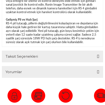
veya entegre bir izleme ve kontrol deneyimi elde etmek için gimbal'ı
sanal joystick ile kontrol edin. Ronin Image Transmitter ile bir akıllı
telefon, daha esnek ve dinamik kamera hareketleri için RS 4 gimbalini
uzaktan kontrol etmek için hareket kontrolörü olarak kullanılabilir.
Gelişmiş Pil ve Hızlı Şarj
RS 4 pil tutacağı, pillerin değiştirilmesini kolaylaştıran ve depolama için
daha küçük hale getiren bir kartuş tasarımına sahiptir. Hatta gimbalden
ayrı olarak şarj edilebilir. Yeni pil tutacağı, gün boyu kesintisiz çekim için
yeterli olan 12 saate kadar uzatılmış çalışma süresi sağlar. Sadece 2,5
saatlik şarj süresiyle 18W PD hızlı şarjı destekler. RS 4'ü neredeyse
süresiz olarak açık tutmak için şarj olurken bile kullanılabilir.
Taksit Seçenekleri
Yorumlar
Bu ürüne ilk yorumu siz yapın!