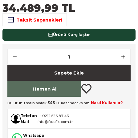
34.489,99 TL
nsleri
m Cihazları
Aksesuarları
Taksit Seçenekleri
aları
onlar
Ürünü Karşılaştır
nları
ndalar
 Işıklar
Sepete Ekle
om Standlar
Hemen Al
esuarları
Bu ürünü satın alarak
345
TL kazanacaksınız.
Nasıl Kullanılır?
Işıklar
uar
Telefon
: 0212 526 87 43
Mail
: info@fotofix.com.tr
Işık Setleri
Whatsapp