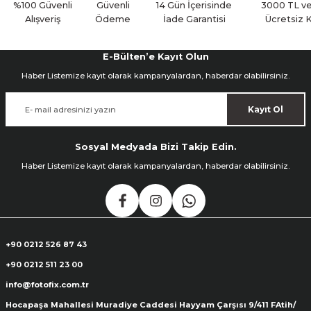
Yorum Yaz
%100 Güvenli
Güvenli
14 Gün İçerisinde
3000 TL ve
Alışveriş
Ödeme
İade Garantisi
Ücretsiz 
E-Bülten’e Kayıt Olun
Haber Listemize kayıt olarak kampanyalardan, haberdar olabilirsiniz.
Kayıt Ol
Sosyal Medyada Bizi Takip Edin.
Haber Listemize kayıt olarak kampanyalardan, haberdar olabilirsiniz.
+90 0212 526 87 43
+90 0212 511 23 00
info@fotofix.com.tr
Hocapaşa Mahallesi Muradiye Caddesi Hayyam Çarşısı 9/411 FAtih/