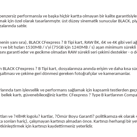
i benzersiz performansla ve başka hiçbir kartta olmayan bir kalite garantisiyl
 için özel olarak tasarlanmıştır. üst düzey sinematik sunucular BLACK, piya
alarında satılır.
enin yanı sıra), BLACK CFexpress ? B Tipi kart, RAW 8K, 6K ve 4K gibi veri a
ları ve bit hızları 1530MB / s'yi (75GB için 1240MB / s) aşan minimum sürekli ar
sını garanti eder ve gecikme olmadan RAW sürekli seri çekimi destekler - o değ
BLACK CFexpress ? B Tipi kart, dosyalarınıza anında erişim ve daha kısa sür
a boşaltması ve çekime geri dönmesi gereken fotoğrafçılar ve kameramanlar.
rlarında tam işlevsellik ve performans sağlamak için kapsamlı testlerden ge
ellek kartı, güvenebileceğiniz karttır. CFexpress ? Type B kartlarının Compa
arı ve ?48HR logolu? kartlar, ?Ömür Boyu Garanti? politikamıza ek olarak 4
sonları hariç), çalışmayan kartınızı almadan önce. Kartınızı herhangi bir yetk
kinleştirmek için kartınızı kaydettirmeniz yeterlidir.