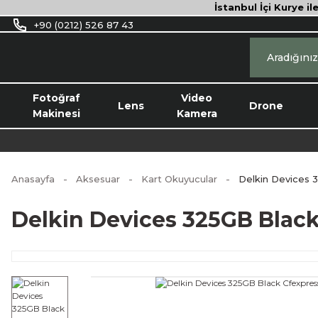
İstanbul İçi Kurye il
+90 (0212) 526 87 43
Fotoğraf
Video
Lens
Drone
Makinesi
Kamera
Anasayfa
Aksesuar
Kart Okuyucular
Delkin Devices 
Delkin Devices 325GB Black