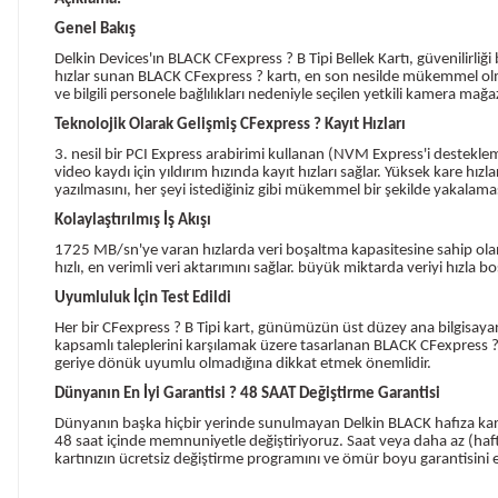
Genel Bakış
Delkin Devices'ın BLACK CFexpress ? B Tipi Bellek Kartı, güvenilirliğ
hızlar sunan BLACK CFexpress ? kartı, en son nesilde mükemmel olmak
ve bilgili personele bağlılıkları nedeniyle seçilen yetkili kamera mağaz
Teknolojik Olarak Gelişmiş CFexpress ? Kayıt Hızları
3. nesil bir PCI Express arabirimi kullanan (NVM Express'i desteklem
video kaydı için yıldırım hızında kayıt hızları sağlar. Yüksek kare hız
yazılmasını, her şeyi istediğiniz gibi mükemmel bir şekilde yakalama
Kolaylaştırılmış İş Akışı
1725 MB/sn'ye varan hızlarda veri boşaltma kapasitesine sahip olan 
hızlı, en verimli veri aktarımını sağlar. büyük miktarda veriyi hızl
Uyumluluk İçin Test Edildi
Her bir CFexpress ? B Tipi kart, günümüzün üst düzey ana bilgisaya
kapsamlı taleplerini karşılamak üzere tasarlanan BLACK CFexpress ? b
geriye dönük uyumlu olmadığına dikkat etmek önemlidir.
Dünyanın En İyi Garantisi ? 48 SAAT Değiştirme Garantisi
Dünyanın başka hiçbir yerinde sunulmayan Delkin BLACK hafıza kartl
48 saat içinde memnuniyetle değiştiriyoruz. Saat veya daha az (hafta 
kartınızın ücretsiz değiştirme programını ve ömür boyu garantisini et