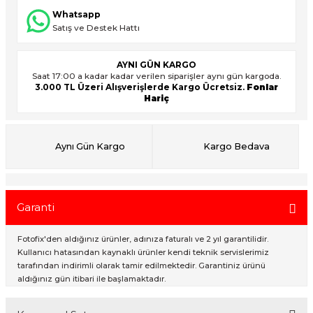
Whatsapp
Satış ve Destek Hattı
ık Setleri
ar
AYNI GÜN KARGO
Saat 17:00 a kadar kadar verilen siparişler aynı gün kargoda.
onlar
3.000 TL Üzeri Alışverişlerde Kargo Ücretsiz.
Fonlar
Hariç
rlar
Aynı Gün Kargo
Kargo Bedava
Garanti
Fotofix'den aldığınız ürünler, adınıza faturalı ve 2 yıl garantilidir.
Kullanıcı hatasından kaynaklı ürünler kendi teknik servislerimiz
tarafından indirimli olarak tamir edilmektedir. Garantiniz ürünü
aldığınız gün itibari ile başlamaktadır.