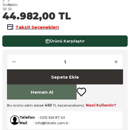
nsleri
m Cihazları
Aksesuarları
44.982,00 TL
aları
onlar
Taksit Seçenekleri
nları
Ürünü Karşılaştır
ndalar
 Işıklar
Sepete Ekle
om Standlar
Hemen Al
esuarları
Bu ürünü satın alarak
450
TL kazanacaksınız.
Nasıl Kullanılır?
Işıklar
uar
Telefon
: 0212 526 87 43
Işık Setleri
Mail
: info@fotofix.com.tr