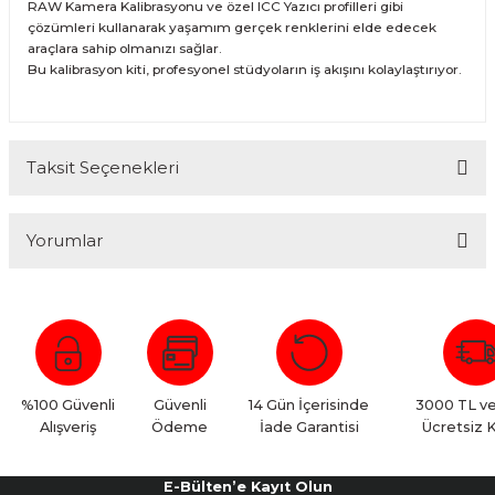
RAW Kamera Kalibrasyonu ve özel ICC Yazıcı profilleri gibi
çözümleri kullanarak yaşamım gerçek renklerini elde edecek
araçlara sahip olmanızı sağlar.
Bu kalibrasyon kiti, profesyonel stüdyoların iş akışını kolaylaştırıyor.
Taksit Seçenekleri
Yorumlar
Bu ürüne ilk yorumu siz yapın!
Yorum Yaz
%100 Güvenli
Güvenli
14 Gün İçerisinde
3000 TL ve
Alışveriş
Ödeme
İade Garantisi
Ücretsiz 
E-Bülten’e Kayıt Olun