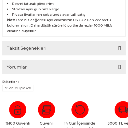
Resmi faturalı gönderim
Stoktan aynı gün hızlı kargo
Piyasa fiyatlarının çok altında avantajlı satış
Not:
Tam hız değerleri için cihazınızın USB 3.2 Gen 2x2 portu
bulunmalıdır. Daha düşük sürümlü portlarda hızlar 1000 MB/s
civarına düşebilir.
Taksit Seçenekleri
Yorumlar
Etiketler :
crucial x10 pro 4tb
Bu ürüne ilk yorumu siz yapın!
Yorum Yaz
%100 Güvenli
Güvenli
14 Gün İçerisinde
3000 TL ve