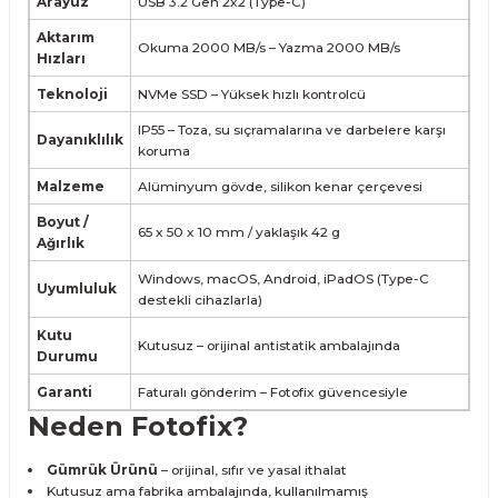
Arayüz
USB 3.2 Gen 2x2 (Type-C)
Aktarım
Okuma 2000 MB/s – Yazma 2000 MB/s
Hızları
Teknoloji
NVMe SSD – Yüksek hızlı kontrolcü
IP55 – Toza, su sıçramalarına ve darbelere karşı
Dayanıklılık
koruma
Malzeme
Alüminyum gövde, silikon kenar çerçevesi
Boyut /
65 x 50 x 10 mm / yaklaşık 42 g
Ağırlık
Windows, macOS, Android, iPadOS (Type-C
Uyumluluk
destekli cihazlarla)
Kutu
Kutusuz – orijinal antistatik ambalajında
Durumu
Garanti
Faturalı gönderim – Fotofix güvencesiyle
Neden Fotofix?
Gümrük Ürünü
– orijinal, sıfır ve yasal ithalat
Kutusuz ama fabrika ambalajında, kullanılmamış