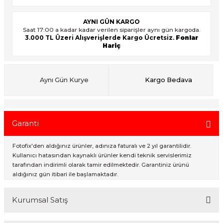
AYNI GÜN KARGO
Saat 17:00 a kadar kadar verilen siparişler aynı gün kargoda.
ık Setleri
ar
3.000 TL Üzeri Alışverişlerde Kargo Ücretsiz.
Fonlar
Hariç
onlar
Aynı Gün Kurye
Kargo Bedava
rlar
Garanti
Fotofix'den aldığınız ürünler, adınıza faturalı ve 2 yıl garantilidir.
Kullanıcı hatasından kaynaklı ürünler kendi teknik servislerimiz
tarafından indirimli olarak tamir edilmektedir. Garantiniz ürünü
aldığınız gün itibari ile başlamaktadır.
Kurumsal Satış
2007 Yılından bu yana hizmet veren Fotofix İstanbulda 2 mağaza ve