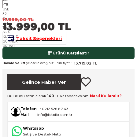
nsleri
m Cihazları
Aksesuarları
17.599,00 TL
aları
onlar
13.999,00 TL
nları
Taksit Seçenekleri
ndalar
Ürünü Karşılaştır
13.719,02 TL
Havale ve Eft
'ye özel alacağınız ürün fiyatı :
 Işıklar
Gelince Haber Ver
om Standlar
Bu ürünü satın alarak
140
TL kazanacaksınız.
Nasıl Kullanılır?
esuarları
Telefon
: 0212 526 87 43
Işıklar
uar
Mail
: info@fotofix.com.tr
Işık Setleri
Whatsapp
Satış ve Destek Hattı