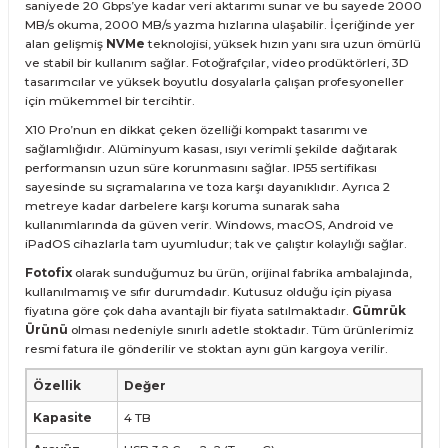
saniyede 20 Gbps’ye kadar veri aktarımı sunar ve bu sayede 2000
MB/s okuma, 2000 MB/s yazma hızlarına ulaşabilir. İçeriğinde yer
alan gelişmiş
NVMe
teknolojisi, yüksek hızın yanı sıra uzun ömürlü
ve stabil bir kullanım sağlar. Fotoğrafçılar, video prodüktörleri, 3D
tasarımcılar ve yüksek boyutlu dosyalarla çalışan profesyoneller
için mükemmel bir tercihtir.
X10 Pro’nun en dikkat çeken özelliği kompakt tasarımı ve
sağlamlığıdır. Alüminyum kasası, ısıyı verimli şekilde dağıtarak
performansın uzun süre korunmasını sağlar. IP55 sertifikası
sayesinde su sıçramalarına ve toza karşı dayanıklıdır. Ayrıca 2
metreye kadar darbelere karşı koruma sunarak saha
kullanımlarında da güven verir. Windows, macOS, Android ve
iPadOS cihazlarla tam uyumludur; tak ve çalıştır kolaylığı sağlar.
Fotofix
olarak sunduğumuz bu ürün, orijinal fabrika ambalajında,
kullanılmamış ve sıfır durumdadır. Kutusuz olduğu için piyasa
fiyatına göre çok daha avantajlı bir fiyata satılmaktadır.
Gümrük
Ürünü
olması nedeniyle sınırlı adetle stoktadır. Tüm ürünlerimiz
resmi fatura ile gönderilir ve stoktan aynı gün kargoya verilir.
Özellik
Değer
Kapasite
4 TB