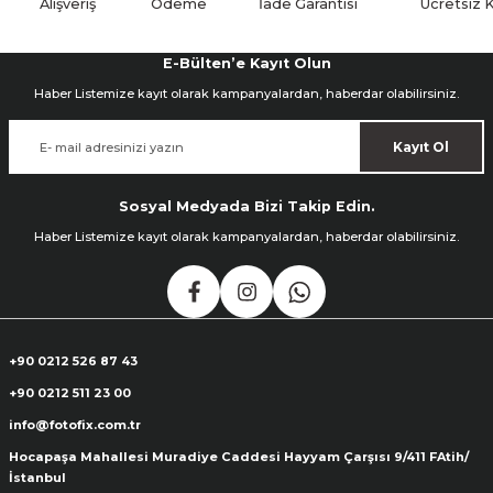
Alışveriş
Ödeme
İade Garantisi
Ücretsiz 
E-Bülten’e Kayıt Olun
Haber Listemize kayıt olarak kampanyalardan, haberdar olabilirsiniz.
Kayıt Ol
Sosyal Medyada Bizi Takip Edin.
Haber Listemize kayıt olarak kampanyalardan, haberdar olabilirsiniz.
+90 0212 526 87 43
+90 0212 511 23 00
info@fotofix.com.tr
Hocapaşa Mahallesi Muradiye Caddesi Hayyam Çarşısı 9/411 FAtih/
İstanbul