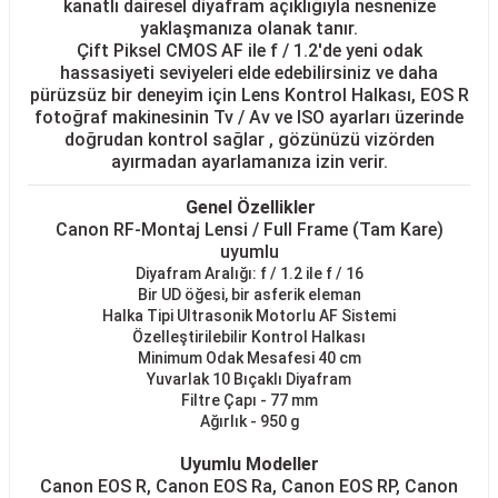
kanatlı dairesel diyafram açıklığıyla nesnenize
yaklaşmanıza olanak tanır.
Çift Piksel CMOS AF ile f / 1.2'de yeni odak
hassasiyeti seviyeleri elde edebilirsiniz ve daha
pürüzsüz bir deneyim için Lens Kontrol Halkası, EOS R
fotoğraf makinesinin Tv / Av ve ISO ayarları üzerinde
doğrudan kontrol sağlar , gözünüzü vizörden
ayırmadan ayarlamanıza izin verir.
Genel Özellikler
Canon RF-Montaj Lensi / Full Frame (Tam Kare)
uyumlu
Diyafram Aralığı: f / 1.2 ile f / 16
Bir UD öğesi, bir asferik eleman
Halka Tipi Ultrasonik Motorlu AF Sistemi
Özelleştirilebilir Kontrol Halkası
Minimum Odak Mesafesi 40 cm
Yuvarlak 10 Bıçaklı Diyafram
Filtre Çapı - 77 mm
Ağırlık - 950 g
Uyumlu Modeller
Canon EOS R, Canon EOS Ra, Canon EOS RP, Canon