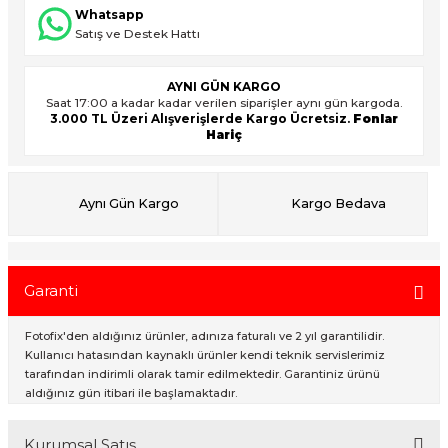
Whatsapp
Satış ve Destek Hattı
ık Setleri
ar
AYNI GÜN KARGO
Saat 17:00 a kadar kadar verilen siparişler aynı gün kargoda.
onlar
3.000 TL Üzeri Alışverişlerde Kargo Ücretsiz.
Fonlar
Hariç
rlar
Aynı Gün Kargo
Kargo Bedava
Garanti
Fotofix'den aldığınız ürünler, adınıza faturalı ve 2 yıl garantilidir.
Kullanıcı hatasından kaynaklı ürünler kendi teknik servislerimiz
tarafından indirimli olarak tamir edilmektedir. Garantiniz ürünü
aldığınız gün itibari ile başlamaktadır.
Kurumsal Satış