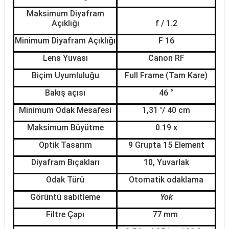
Maksimum Diyafram
Açıklığı
f / 1.2
Minimum Diyafram Açıklığı
F 16
Lens Yuvası
Canon RF
Biçim Uyumluluğu
Full Frame (Tam Kare)
Bakış açısı
46 °
Minimum Odak Mesafesi
1,31 '/ 40 cm
Maksimum Büyütme
0.19 x
Optik Tasarım
9 Grupta 15 Element
Diyafram Bıçakları
10, Yuvarlak
Odak Türü
Otomatik odaklama
Görüntü sabitleme
Yok
Filtre Çapı
77 mm