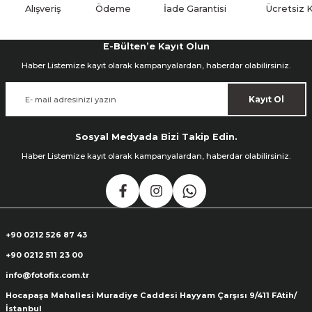
Alışveriş
Ödeme
İade Garantisi
Ücretsiz 
E-Bülten’e Kayıt Olun
Haber Listemize kayıt olarak kampanyalardan, haberdar olabilirsiniz.
Kayıt Ol
Sosyal Medyada Bizi Takip Edin.
Haber Listemize kayıt olarak kampanyalardan, haberdar olabilirsiniz.
+90 0212 526 87 43
+90 0212 511 23 00
info@fotofix.com.tr
Hocapaşa Mahallesi Muradiye Caddesi Hayyam Çarşısı 9/411 FAtih/
İstanbul