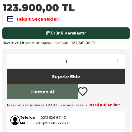
123.900,00 TL
nsleri
m Cihazları
Aksesuarları
Taksit Seçenekleri
aları
onlar
Ürünü Karşılaştır
nları
122.661,00 TL
Havale ve Eft
'ye özel alacağınız ürün fiyatı :
ndalar
 Işıklar
Sepete Ekle
om Standlar
Hemen Al
esuarları
Bu ürünü satın alarak
1.239
TL kazanacaksınız.
Nasıl Kullanılır?
Işıklar
uar
Telefon
: 0212 526 87 43
Işık Setleri
Mail
: info@fotofix.com.tr