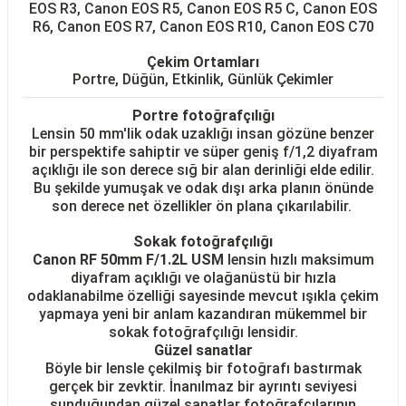
EOS R3, Canon EOS R5, Canon EOS R5 C, Canon EOS
R6, Canon EOS R7, Canon EOS R10, Canon EOS C70
Çekim Ortamları
Portre, Düğün, Etkinlik, Günlük Çekimler
Portre fotoğrafçılığı
Lensin 50 mm'lik odak uzaklığı insan gözüne benzer
bir perspektife sahiptir ve süper geniş f/1,2 diyafram
açıklığı ile son derece sığ bir alan derinliği elde edilir.
Bu şekilde yumuşak ve odak dışı arka planın önünde
son derece net özellikler ön plana çıkarılabilir.
Sokak fotoğrafçılığı
Canon RF 50mm F/1.2L USM
lensin h
ızlı maksimum
diyafram açıklığı ve olağanüstü bir hızla
odaklanabilme özelliği sayesinde mevcut ışıkla çekim
yapmaya yeni bir anlam kazandıran mükemmel bir
sokak fotoğrafçılığı lensidir.
Güzel sanatlar
Böyle bir lensle çekilmiş bir fotoğrafı bastırmak
gerçek bir zevktir. İnanılmaz bir ayrıntı seviyesi
sunduğundan güzel sanatlar fotoğrafçılarının