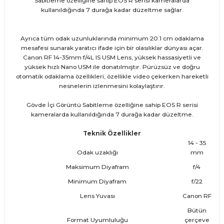
Sabitleme özelliğine sahip EOS R serisi kameralarda
kullanıldığında 7 durağa kadar düzeltme sağlar.
Ayrıca tüm odak uzunluklarında minimum 20.1 cm odaklama
mesafesi sunarak yaratıcı ifade için bir olasılıklar dünyası açar.
Canon RF 14-35mm f/4L IS USM Lens, yüksek hassasiyetli ve
yüksek hızlı Nano USM ile donatılmıştır. Pürüzsüz ve doğru
otomatik odaklama özellikleri, özellikle video çekerken hareketli
nesnelerin izlenmesini kolaylaştırır.
Gövde İçi Görüntü Sabitleme özelliğine sahip EOS R serisi
kameralarda kullanıldığında 7 durağa kadar düzeltme.
Teknik Özellikler
14 - 35
Odak uzaklığı
mm
Maksimum Diyafram
f/4
Minimum Diyafram
f/22
Lens Yuvası
Canon RF
Bütün
Format Uyumluluğu
çerçeve