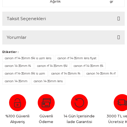
Ağırlık
gr
Taksit Seçenekleri
Yorumlar
Etiketler :
canon rf 14-35mm f/4l ıs usm lens
canon rf 14-35mm lens fiyat
Bu ürüne ilk yorumu siz yapın!
canon 14-35mm f4
canon rf 14-35mm f/4l
canon rf 14-35mm f/4
canon rf 14-35mm f/4l is usm
canon rf 14-35mm f4
canon 14-35mm f4 rf
Yorum Yaz
canon 14-35mm
canon 14-35mm lens
%100 Güvenli
Güvenli
14 Gün İçerisinde
3000 TL ve
Alışveriş
Ödeme
İade Garantisi
Ücretsiz 