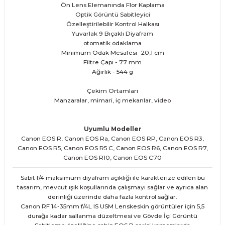
Ön Lens Elemanında Flor Kaplama
Optik Görüntü Sabitleyici
Özelleştirilebilir Kontrol Halkası
Yuvarlak 9 Bıçaklı Diyafram
otomatik odaklama
Minimum Odak Mesafesi -20,1 cm
Filtre Çapı - 77 mm
Ağırlık - 544 g
Çekim Ortamları
Manzaralar, mimari, iç mekanlar, video
Uyumlu Modeller
Canon EOS R, Canon EOS Ra, Canon EOS RP, Canon EOS R3,
Canon EOS R5, Canon EOS R5 C, Canon EOS R6, Canon EOS R7,
Canon EOS R10, Canon EOS C70
Sabit f/4 maksimum diyafram açıklığı ile karakterize edilen bu
tasarım, mevcut ışık koşullarında çalışmayı sağlar ve ayrıca alan
derinliği üzerinde daha fazla kontrol sağlar.
Canon RF 14-35mm f/4L IS USM Lenskeskin görüntüler için 5,5
durağa kadar sallanma düzeltmesi ve Gövde İçi Görüntü