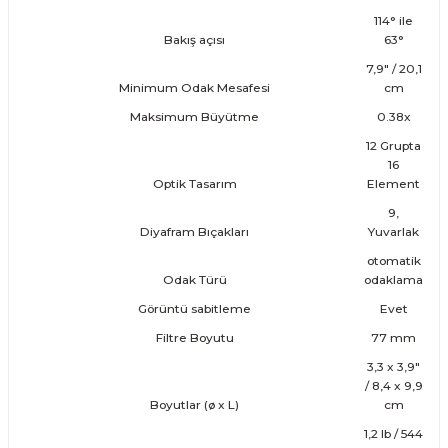
114° ile
Bakış açısı
63°
7,9" / 20,1
Minimum Odak Mesafesi
cm
Maksimum Büyütme
0.38x
12 Grupta
16
Optik Tasarım
Element
9,
Diyafram Bıçakları
Yuvarlak
otomatik
Odak Türü
odaklama
Görüntü sabitleme
Evet
Filtre Boyutu
77 mm
3,3 x 3,9"
/ 8,4 x 9,9
Boyutlar (ø x L)
cm
1,2 lb / 544