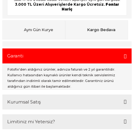
3.000 TL Üzeri Alışverişlerde Kargo Ücretsiz.
Fonlar
Hariç
ık Setleri
ar
Aynı Gün Kurye
Kargo Bedava
onlar
rlar
Garanti
Fotofix'den aldığınız ürünler, adınıza faturalı ve 2 yıl garantilidir.
Kullanıcı hatasından kaynaklı ürünler kendi teknik servislerimiz
tarafından indirimli olarak tamir edilmektedir. Garantiniz ürünü
aldığınız gün itibari ile başlamaktadır.
Kurumsal Satış
2007 Yılından bu yana hizmet veren Fotofix İstanbulda 2 mağaza ve
Limitiniz mi Yetersiz?
online web sitesi olan www.fotofix.com.tr üzerinden hizmet
vermektedir. Profesyonel çalışma arkadaşlarımız tarafından en iyi
hizmet verilmektedir. Özel ve Devlet kurumlarına hizmet veren Fotofix