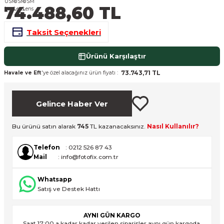
74.488,60 TL
nsleri
m Cihazları
Aksesuarları
Taksit Seçenekleri
aları
onlar
Ürünü Karşılaştır
nları
73.743,71 TL
Havale ve Eft
'ye özel alacağınız ürün fiyatı :
ndalar
Gelince Haber Ver
 Işıklar
Bu ürünü satın alarak
745
TL kazanacaksınız.
Nasıl Kullanılır?
om Standlar
Telefon
: 0212 526 87 43
Mail
: info@fotofix.com.tr
esuarları
Whatsapp
Işıklar
uar
Satış ve Destek Hattı
Işık Setleri
AYNI GÜN KARGO
Saat 17:00 a kadar kadar verilen siparişler aynı gün kargoda.