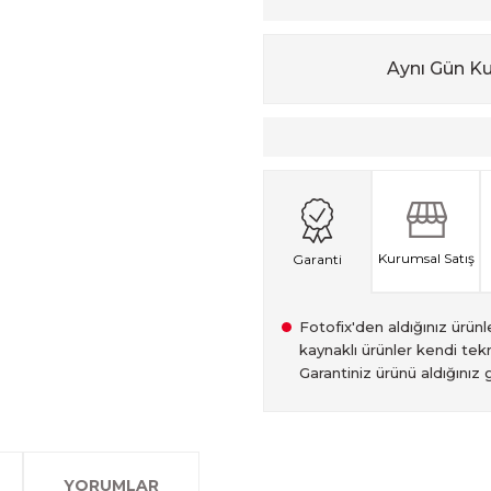
Aynı Gün K
Kurumsal Satış
Garanti
Fotofix'den aldığınız ürünler
kaynaklı ürünler kendi tekn
Garantiniz ürünü aldığınız g
2007 Yılından bu yana hiz
Kredi kartınızın limitinin
İstanbul'da seçili ürünlerin
2.el ürünlerimiz, 6 ay garan
olan www.fotofix.com.tr 
farklı kredi kartını birleşt
Bu hizmet sayesinde, İstan
tarihten itibaren geçerlidi
YORUMLAR