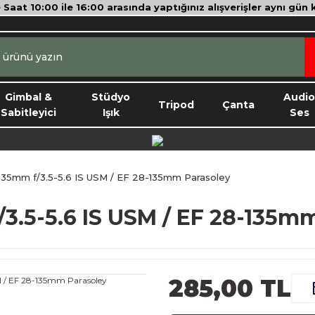
e Saat 10:00 ile 16:00 arasında yaptığınız alışverişler aynı gün
Gimbal &
Stüdyo
Audi
Tripod
Çanta
Sabitleyici
Işık
Ses
35mm f/3.5-5.6 IS USM / EF 28-135mm Parasoley
3.5-5.6 IS USM / EF 28-135m
285,00 TL