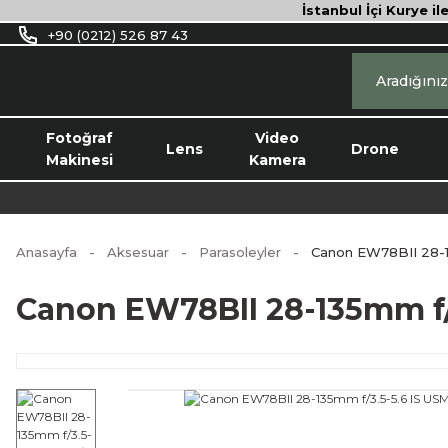
İstanbul İçi Kurye il
+90 (0212) 526 87 43
Fotoğraf
Video
Lens
Drone
Makinesi
Kamera
Anasayfa
Aksesuar
Parasoleyler
Canon EW78BII 28-1
Canon EW78BII 28-135mm f/