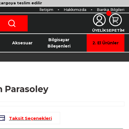
 kargoya teslim edilir
İletişim
Hakkımızda
Banka Bilgileri
ÜYELİK
SEPETİM
o
Bilgisayar
Aksesuar
2. El Ürünler
Bileşenleri
m Parasoley
Taksit Seçenekleri