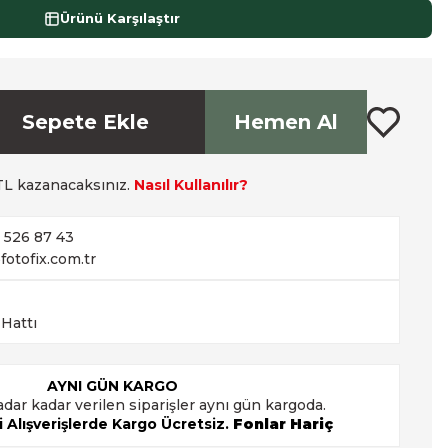
Ürünü Karşılaştır
Sepete Ekle
Hemen Al
L kazanacaksınız.
Nasıl Kullanılır?
2 526 87 43
fotofix.com.tr
 Hattı
AYNI GÜN KARGO
adar kadar verilen siparişler aynı gün kargoda.
 Alışverişlerde Kargo Ücretsiz.
Fonlar Hariç