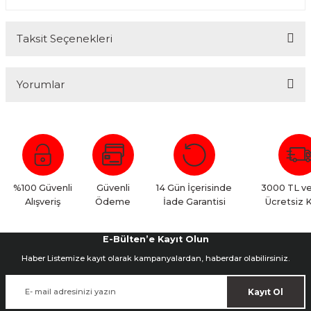
Taksit Seçenekleri
Yorumlar
Bu ürüne ilk yorumu siz yapın!
Yorum Yaz
%100 Güvenli
Güvenli
14 Gün İçerisinde
3000 TL ve
Alışveriş
Ödeme
İade Garantisi
Ücretsiz 
E-Bülten’e Kayıt Olun
Haber Listemize kayıt olarak kampanyalardan, haberdar olabilirsiniz.
Kayıt Ol