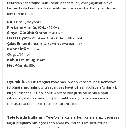
Mikrofon röportajlar, sunumlar, podcast'ler, web yayınları veya
birden fazla konunun kaydedilmesi gereken herhangi bir durum
için tercih edilir.
Polarite:
Çok yönlü
Frekans Aralığı:
65Hz - 18KHz
Sinyal Gürültü Oranı:
74dB SPL
Hassasiyet:
-30dB +/- 3dB / 0dB=1V/Pa, 1kHz
Çıkış Empedansı:
1000 Ohm veya daha az
Konnektör:
3.5mm
Güç:
LR44 pil
Kablo Uzunluğu:
4m
Net Ağırlık:
68g
Uyumluluk:
Dslr fotoğraf makinası, video kamera, bazı kompakt
fotoğraf makinaları, bilgisayar, ses kayıt cihazı, Akıllı telefonlar v.b
birçok cihazda kullanılabilir. 3.5mm ses giirişine sahip birçok
cihazda çalışmaktadır, giriş konnektörü uyumsuz ise çeşitli
dönüştürücüler ile birlikte de kullanılabilir.
Telefonda kullanım:
Telefon ile kullanırken kameranızı veya ses
kayıt programınızı açmadan önce mikrofonu off konumuna