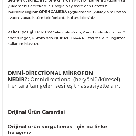
getirerek takınız. Bazı telefonlarda ayrıca bir kamera uygulaması
yüklemeniz gerekebilir. Google play store dan ücretsiz
indirebileceğiniz
OPENCAMERA
uygulamasını yükleyip mikrofon
ayarını yaparak tüm telefonlarda kullanabilirsiniz.
Paket İçeriği:
BY-M1DM Yaka mikrofonu, 2 adet mikrofon klipsi, 2
adet sünger, 6.3mm dönüştürücü, LR44 Pil, taşıma kılıfı, ingilizce
kullanım kılavuzu.
OMNİ-DİRECTİONAL MİKROFON
NEDİR?:
Omnidirectional (heryönlü/küresel)
Her taraftan gelen sesi eşit hassasiyette alır.
Orijinal Ürün Garantisi
Orijinal ürün sorgulaması için
bu linke
tıklayınız.