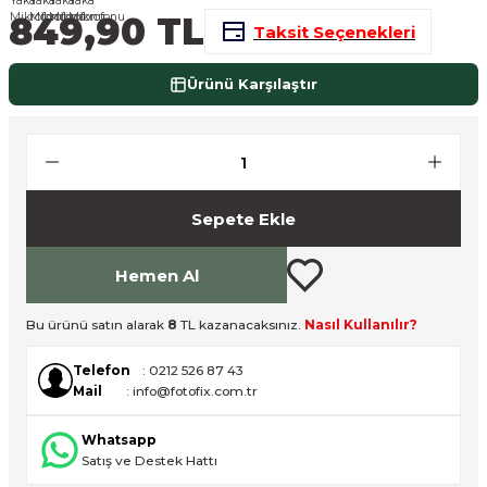
849,90 TL
nsleri
m Cihazları
Aksesuarları
Taksit Seçenekleri
aları
onlar
Ürünü Karşılaştır
nları
ndalar
Sepete Ekle
 Işıklar
Hemen Al
om Standlar
Bu ürünü satın alarak
8
TL kazanacaksınız.
Nasıl Kullanılır?
esuarları
Telefon
: 0212 526 87 43
Mail
: info@fotofix.com.tr
Işıklar
uar
Whatsapp
Işık Setleri
Satış ve Destek Hattı