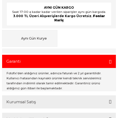
AYNI GÜN KARGO
Saat 17:00 a kadar kadar verilen siparişler aynı gün kargoda.
3.000 TL Üzeri Alışverişlerde Kargo Ücretsiz.
Fonlar
ık Setleri
ar
Hariç
onlar
Aynı Gün Kurye
rlar
Garanti
Fotofix'den aldığınız ürünler, adınıza faturalı ve 2 yıl garantilidir.
Kullanıcı hatasından kaynaklı ürünler kendi teknik servislerimiz
tarafından indirimli olarak tamir edilmektedir. Garantiniz ürünü
aldığınız gün itibari ile başlamaktadır.
Kurumsal Satış
2007 Yılından bu yana hizmet veren Fotofix İstanbulda 2 mağaza ve