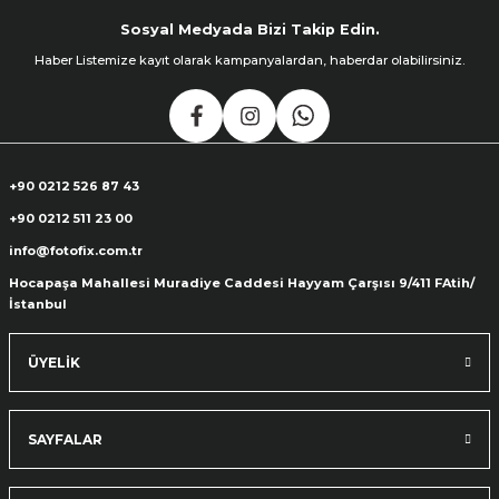
Sosyal Medyada Bizi Takip Edin.
Haber Listemize kayıt olarak kampanyalardan, haberdar olabilirsiniz.
+90 0212 526 87 43
+90 0212 511 23 00
info@fotofix.com.tr
Hocapaşa Mahallesi Muradiye Caddesi Hayyam Çarşısı 9/411 FAtih/
İstanbul
ÜYELİK
SAYFALAR