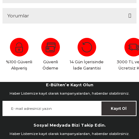
Yorumlar
Bu ürüne ilk yorumu siz yapın!
Yorum Yaz
%100 Güvenli
Güvenli
14 Gün İçerisinde
3000 TL ve
Alışveriş
Ödeme
İade Garantisi
Ücretsiz 
E-Bülten’e Kayıt Olun
Haber Listemize kayıt olarak kampanyalardan, haberdar olabilirsiniz.
Kayıt Ol
Sosyal Medyada Bizi Takip Edin.
Haber Listemize kayıt olarak kampanyalardan, haberdar olabilirsiniz.