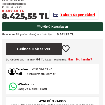
nsleri
m Cihazları
Aksesuarları
8.597,50 TL
8.425,55 TL
Taksit Seçenekleri
aları
onlar
Ürünü Karşılaştır
nları
8.341,29 TL
Havale ve Eft
'ye özel alacağınız ürün fiyatı :
ndalar
Gelince Haber Ver
 Işıklar
Bu ürünü satın alarak
84
TL kazanacaksınız.
Nasıl Kullanılır?
om Standlar
Telefon
: 0212 526 87 43
Mail
: info@fotofix.com.tr
esuarları
Whatsapp
Işıklar
uar
Satış ve Destek Hattı
Işık Setleri
AYNI GÜN KARGO
Saat 17:00 a kadar kadar verilen siparişler aynı gün kargoda.