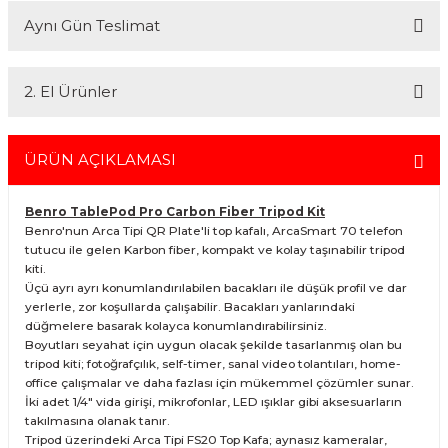
Kredi kartınızın limitinin yeterli olmaması durumunda endişelenmeyin!
yüzlerce referansıyla hizmetinizdedir.
Aynı Gün Teslimat
Ödemelerinizi, iki farklı kredi kartını birleştirerek veya ödemenizin bir
En uygun ve en hızlı çözüm için bizimle iletişime geçin.
kısmını kredi kartıyla diğer kısmını havale seçenekleriyle
Whatsapp:
0535 495 75 66
Mail:
info@fotofix.com.tr
gerçekleştirebilirsiniz.
İstanbul'da seçili ürünlerinizin hızlı teslimatı için VIP kurye hizmetimizi
Detaylı bilgi ve seçenekler için lütfen
Açıklamayı Okuyun
2. El Ürünler
tercih edebilirsiniz. Bu hizmet sayesinde, İstanbul içindeki
adreslerinize aynı gün içinde teslimat yapabilmekteyiz. İstanbul
dışındaki adresler için geçerli olmayan bu hizmetin ayrıntıları ve
2.el ürünlerimiz, 6 ay garanti süresiyle sunulmaktadır. Bu garanti,
siparişinizle ilgili bilgi almak için 0212 526 87 43 numaralı telefonu
ürünlerinizi aldığınız tarihten itibaren geçerlidir ve her türlü bakım ve
ÜRÜN AÇIKLAMASI
arayabilirsiniz.
onarım ihtiyaçlarını kapsar. Sahibinden.com üzerinden tüm 2. el
ürünlerimizi detaylı bir şekilde inceleyebilir, ürünler hakkında daha
Benro TablePod Pro Carbon Fiber Tripod Kit
fazla bilgi alabilirsiniz. Güvenli alışveriş ve destek için her zaman
Benro'nun Arca Tipi QR Plate'li top kafalı, ArcaSmart 70 telefon
yanınızdayız.
tutucu ile gelen Karbon fiber, kompakt ve kolay taşınabilir tripod
kiti.
Üçü ayrı ayrı konumlandırılabilen bacakları ile düşük profil ve dar
yerlerle, zor koşullarda çalışabilir. Bacakları yanlarındaki
düğmelere basarak kolayca konumlandırabilirsiniz.
Boyutları seyahat için uygun olacak şekilde tasarlanmış olan bu
tripod kiti; fotoğrafçılık, self-timer, sanal video tolantıları, home-
office çalışmalar ve daha fazlası için mükemmel çözümler sunar.
İki adet 1/4" vida girişi, mikrofonlar, LED ışıklar gibi aksesuarların
takılmasına olanak tanır.
Tripod üzerindeki Arca Tipi FS20 Top Kafa; aynasız kameralar,