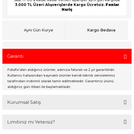
3.000 TL Üzeri Alışverişlerde Kargo Ücretsiz.
Fonlar
Hariç
ık Setleri
ar
Aynı Gün Kurye
Kargo Bedava
onlar
rlar
Garanti
Fotofix'den aldığınız ürünler, adınıza faturalı ve 2 yıl garantilidir.
Kullanıcı hatasından kaynaklı ürünler kendi teknik servislerimiz
tarafından indirimli olarak tamir edilmektedir. Garantiniz ürünü
aldığınız gün itibari ile başlamaktadır.
Kurumsal Satış
2007 Yılından bu yana hizmet veren Fotofix İstanbulda 2 mağaza ve
Limitiniz mi Yetersiz?
online web sitesi olan www.fotofix.com.tr üzerinden hizmet
vermektedir. Profesyonel çalışma arkadaşlarımız tarafından en iyi
hizmet verilmektedir. Özel ve Devlet kurumlarına hizmet veren Fotofix