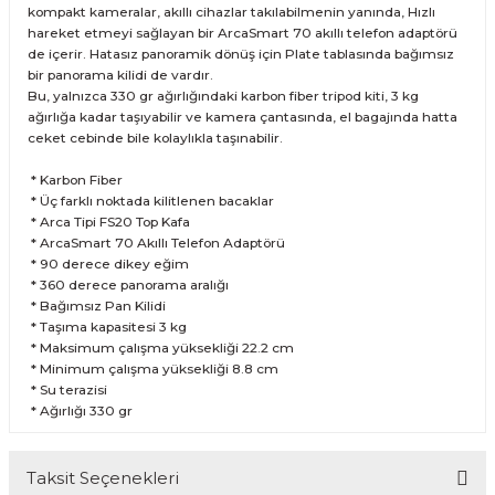
kompakt kameralar, akıllı cihazlar takılabilmenin yanında, Hızlı
hareket etmeyi sağlayan bir ArcaSmart 70 akıllı telefon adaptörü
de içerir. Hatasız panoramik dönüş için Plate tablasında bağımsız
bir panorama kilidi de vardır.
Bu, yalnızca 330 gr ağırlığındaki karbon fiber tripod kiti, 3 kg
ağırlığa kadar taşıyabilir ve kamera çantasında, el bagajında hatta
ceket cebinde bile kolaylıkla taşınabilir.
* Karbon Fiber
* Üç farklı noktada kilitlenen bacaklar
* Arca Tipi FS20 Top Kafa
* ArcaSmart 70 Akıllı Telefon Adaptörü
* 90 derece dikey eğim
* 360 derece panorama aralığı
* Bağımsız Pan Kilidi
* Taşıma kapasitesi 3 kg
* Maksimum çalışma yüksekliği 22.2 cm
* Minimum çalışma yüksekliği 8.8 cm
* Su terazisi
* Ağırlığı 330 gr
Taksit Seçenekleri