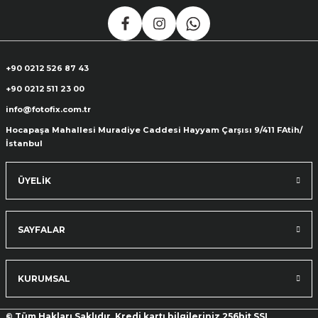
+90 0212 526 87 43
+90 0212 511 23 00
info@fotofix.com.tr
Hocapaşa Mahallesi Muradiye Caddesi Hayyam Çarşısı 9/411 FAtih/
İstanbul
ÜYELİK
SAYFALAR
KURUMSAL
© Tüm Hakları Saklıdır. Kredi kartı bilgileriniz 256bit SSL