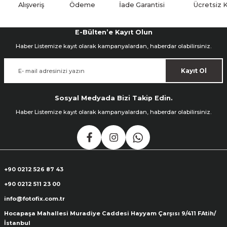
Alışveriş
Ödeme
İade Garantisi
Ücretsiz 
E-Bülten’e Kayıt Olun
Haber Listemize kayıt olarak kampanyalardan, haberdar olabilirsiniz.
Kayıt Ol
Sosyal Medyada Bizi Takip Edin.
Haber Listemize kayıt olarak kampanyalardan, haberdar olabilirsiniz.
+90 0212 526 87 43
+90 0212 511 23 00
info@fotofix.com.tr
Hocapaşa Mahallesi Muradiye Caddesi Hayyam Çarşısı 9/411 FAtih/
İstanbul