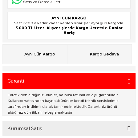
Satış ve Destek Hattı
AYNI GÜN KARGO
ık Setleri
ar
Saat 17:00 a kadar kadar verilen siparişler aynı gün kargoda.
3.000 TL Üzeri Alışverişlerde Kargo Ücretsiz.
Fonlar
Hariç
onlar
rlar
Aynı Gün Kargo
Kargo Bedava
Garanti
Fotofix'den aldığınız ürünler, adınıza faturalı ve 2 yıl garantilidir.
Kullanıcı hatasından kaynaklı ürünler kendi teknik servislerimiz
tarafından indirimli olarak tamir edilmektedir. Garantiniz ürünü
aldığınız gün itibari ile başlamaktadır.
Kurumsal Satış