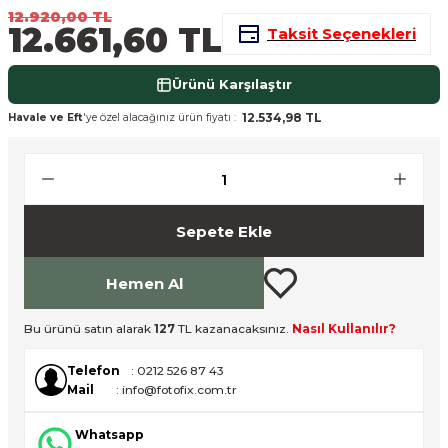
12.920,00 TL
nsleri
m Cihazları
Aksesuarları
12.661,60 TL
Taksit Seçenekleri
aları
onlar
Ürünü Karşılaştır
12.534,98 TL
Havale ve Eft
'ye özel alacağınız ürün fiyatı :
nları
ndalar
 Işıklar
Sepete Ekle
om Standlar
Hemen Al
esuarları
Bu ürünü satın alarak
127
TL kazanacaksınız.
Nasıl Kullanılır?
Işıklar
uar
Telefon
: 0212 526 87 43
Mail
: info@fotofix.com.tr
Işık Setleri
Whatsapp