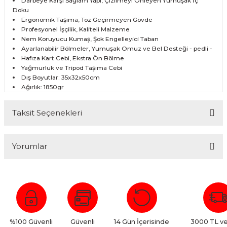
Darbeye Karşı Sağlam Yapı, Çizilmeyi Önleyen Yumuşak İç
Doku
Ergonomik Taşıma, Toz Geçirmeyen Gövde
Profesyonel İşçilik, Kaliteli Malzeme
Nem Koruyucu Kumaş, Şok Engelleyici Taban
Ayarlanabilir Bölmeler, Yumuşak Omuz ve Bel Desteği - pedli -
Hafıza Kart Cebi, Ekstra Ön Bölme
Yağmurluk ve Tripod Taşıma Cebi
Dış Boyutlar: 35x32x50cm
Ağırlık: 1850gr
Taksit Seçenekleri
Yorumlar
Bu ürüne ilk yorumu siz yapın!
Yorum Yaz
%100 Güvenli
Güvenli
14 Gün İçerisinde
3000 TL ve