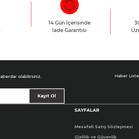
Bu ürüne ilk yorumu siz yapın!
Yorum Yaz
14 Gün İçerisinde
3
e
İade Garantisi
Üze
Haber Liste
erdar olabilirsiniz.
Kayıt Ol
SAYFALAR
Mesafeli Satış Sözleşmesi
Gizlilik ve Güvenlik