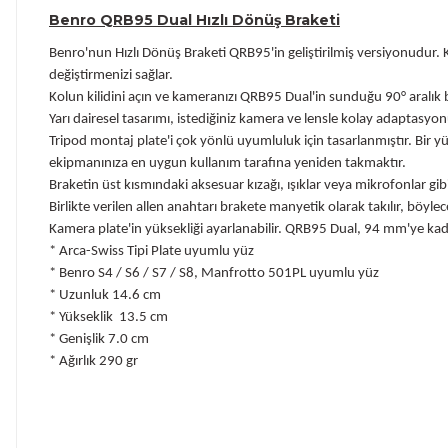
Benro QRB95 Dual Hızlı Dönüş Braketi
Benro'nun Hızlı Dönüş Braketi QRB95'in geliştirilmiş versiyonudu
değiştirmenizi sağlar.
Kolun kilidini açın ve kameranızı QRB95 Dual'in sunduğu 90° aralı
Yarı dairesel tasarımı, istediğiniz kamera ve lensle kolay adaptasyo
Tripod montaj plate'i çok yönlü uyumluluk için tasarlanmıştır. Bir 
ekipmanınıza en uygun kullanım tarafına yeniden takmaktır.
Braketin üst kısmındaki aksesuar kızağı, ışıklar veya mikrofonlar gib
Birlikte verilen allen anahtarı brakete manyetik olarak takılır, böyl
Kamera plate'in yüksekliği ayarlanabilir. QRB95 Dual, 94 mm'ye kad
* Arca-Swiss Tipi Plate uyumlu yüz
* Benro S4 / S6 / S7 / S8, Manfrotto 501PL uyumlu yüz
* Uzunluk 14.6 cm
* Yükseklik 13.5 cm
* Genişlik 7.0 cm
* Ağırlık 290 gr