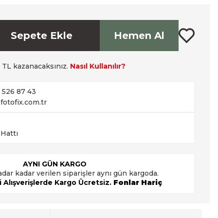
Sepete Ekle
Hemen Al
TL kazanacaksınız.
Nasıl Kullanılır?
2 526 87 43
fotofix.com.tr
 Hattı
AYNI GÜN KARGO
adar kadar verilen siparişler aynı gün kargoda.
 Alışverişlerde Kargo Ücretsiz.
Fonlar Hariç