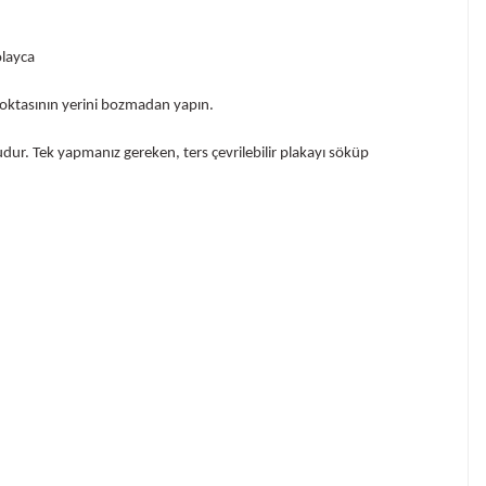
66
Mail:
info@fotofix.com.tr
olayca
noktasının yerini bozmadan yapın.
dur. Tek yapmanız gereken, ters çevrilebilir plakayı söküp