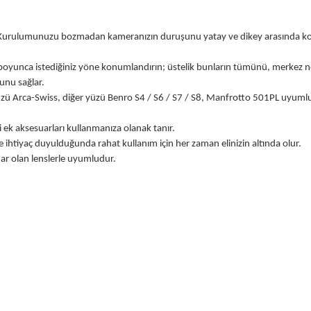
Whatsapp:
0535 495 75 
r. Kurulumunuzu bozmadan kameranızın duruşunu yatay ve dikey arasında k
k boyunca istediğiniz yöne konumlandırın; üstelik bunların tümünü, merkez 
nunu sağlar.
yüzü Arca-Swiss, diğer yüzü Benro S4 / S6 / S7 / S8, Manfrotto 501PL uyumlu
i ek aksesuarları kullanmanıza olanak tanır.
ece ihtiyaç duyulduğunda rahat kullanım için her zaman elinizin altında olur.
ar olan lenslerle uyumludur.