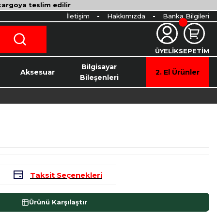
 kargoya teslim edilir
İletişim
Hakkımızda
Banka Bilgileri
ÜYELİK
SEPETİM
o
Bilgisayar
Aksesuar
2. El Ürünler
Bileşenleri
Taksit Seçenekleri
Ürünü Karşılaştır