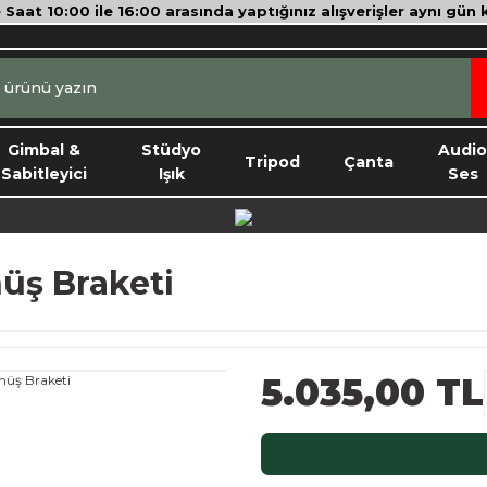
e Saat 10:00 ile 16:00 arasında yaptığınız alışverişler aynı gün
Gimbal &
Stüdyo
Audi
Tripod
Çanta
Sabitleyici
Işık
Ses
üş Braketi
5.035,00 TL