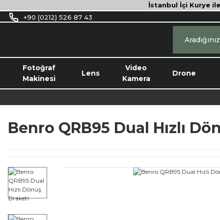
İstanbul İçi Kurye il
+90 (0212) 526 87 43
Fotoğraf
Video
Lens
Drone
Makinesi
Kamera
Benro QRB95 Dual Hızlı Dön