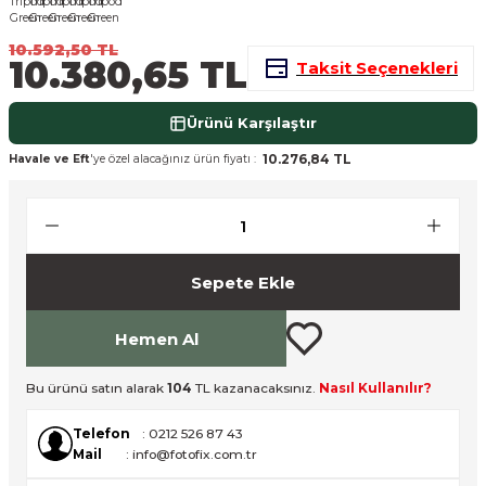
nsleri
m Cihazları
Aksesuarları
10.592,50 TL
10.380,65 TL
Taksit Seçenekleri
aları
onlar
Ürünü Karşılaştır
nları
10.276,84 TL
Havale ve Eft
'ye özel alacağınız ürün fiyatı :
ndalar
 Işıklar
Sepete Ekle
om Standlar
Hemen Al
esuarları
Bu ürünü satın alarak
104
TL kazanacaksınız.
Nasıl Kullanılır?
Işıklar
uar
Telefon
: 0212 526 87 43
Işık Setleri
Mail
: info@fotofix.com.tr