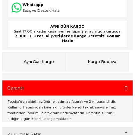
Whatsapp
Satış ve Destek Hattı
ık Setleri
ar
AYNI GÜN KARGO
Saat 17:00 a kadar kadar verilen siparişler aynı gün kargoda.
onlar
3.000 TL Üzeri Alışverişlerde Kargo Ücretsiz.
Fonlar
Hariç
rlar
Aynı Gün Kargo
Kargo Bedava
Garanti
Fotofix'den aldığınız ürünler, adınıza faturalı ve 2 yıl garantilidir.
Kullanıcı hatasından kaynaklı ürünler kendi teknik servislerimiz
tarafından indirimli olarak tamir edilmektedir. Garantiniz ürünü
aldığınız gün itibari ile başlamaktadır.
Kurumsal Satış