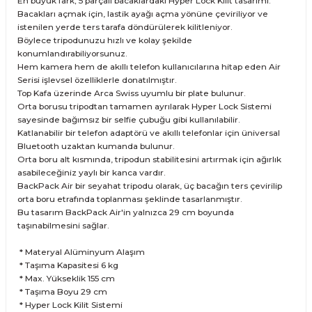
En büyük fark; 5 parçalı bacaklardaki Hyper Lock Kilit tasarımı.
Bacakları açmak için, lastik ayağı açma yönüne çeviriliyor ve
istenilen yerde ters tarafa döndürülerek kilitleniyor.
Böylece tripodunuzu hızlı ve kolay şekilde
konumlandırabiliyorsunuz.
Hem kamera hem de akıllı telefon kullanıcılarına hitap eden Air
Serisi işlevsel özelliklerle donatılmıştır.
Top Kafa üzerinde Arca Swiss uyumlu bir plate bulunur.
Orta borusu tripodtan tamamen ayrılarak Hyper Lock Sistemi
sayesinde bağımsız bir selfie çubuğu gibi kullanılabilir.
Katlanabilir bir telefon adaptörü ve akıllı telefonlar için üniversal
Bluetooth uzaktan kumanda bulunur.
Orta boru alt kısmında, tripodun stabilitesini artırmak için ağırlık
asabileceğiniz yaylı bir kanca vardır.
BackPack Air bir seyahat tripodu olarak, üç bacağın ters çevirilip
orta boru etrafında toplanması şeklinde tasarlanmıştır.
Bu tasarım BackPack Air'in yalnızca 29 cm boyunda
taşınabilmesini sağlar.
* Materyal Alüminyum Alaşım
* Taşıma Kapasitesi 6 kg
* Max. Yükseklik 155 cm
* Taşıma Boyu 29 cm
* Hyper Lock Kilit Sistemi