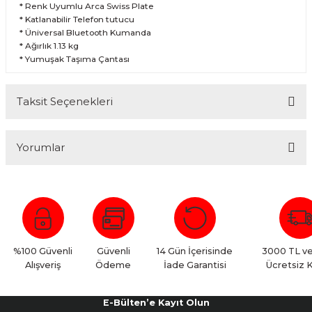
* Renk Uyumlu Arca Swiss Plate
* Katlanabilir Telefon tutucu
* Üniversal Bluetooth Kumanda
* Ağırlık 1.13 kg
* Yumuşak Taşıma Çantası
Taksit Seçenekleri
Yorumlar
Bu ürüne ilk yorumu siz yapın!
Yorum Yaz
%100 Güvenli
Güvenli
14 Gün İçerisinde
3000 TL ve
Alışveriş
Ödeme
İade Garantisi
Ücretsiz 
E-Bülten’e Kayıt Olun