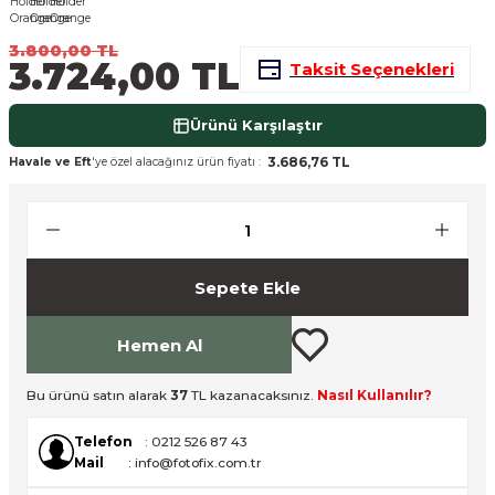
nsleri
m Cihazları
Aksesuarları
3.800,00 TL
3.724,00 TL
Taksit Seçenekleri
aları
onlar
Ürünü Karşılaştır
nları
3.686,76 TL
Havale ve Eft
'ye özel alacağınız ürün fiyatı :
ndalar
 Işıklar
Sepete Ekle
om Standlar
Hemen Al
esuarları
Bu ürünü satın alarak
37
TL kazanacaksınız.
Nasıl Kullanılır?
Işıklar
uar
Telefon
: 0212 526 87 43
Işık Setleri
Mail
: info@fotofix.com.tr