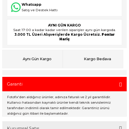
Whatsapp
Satış ve Destek Hattı
ık Setleri
ar
AYNI GÜN KARGO
Saat 17:00 a kadar kadar verilen siparişler aynı gün kargoda.
onlar
3.000 TL Üzeri Alışverişlerde Kargo Ücretsiz.
Fonlar
Hariç
rlar
Aynı Gün Kargo
Kargo Bedava
Garanti
Fotofix'den aldığınız ürünler, adınıza faturalı ve 2 yıl garantilidir.
Kullanıcı hatasından kaynaklı ürünler kendi teknik servislerimiz
tarafından indirimli olarak tamir edilmektedir. Garantiniz ürünü
aldığınız gün itibari ile başlamaktadır.
Kurumsal Satış