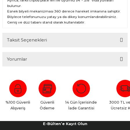
Ayrıca, farklı tripod plate'leri ile uyumlu 1/4"- 3/8" vida yuvaları
bulunur.
Esnek bilyeli mekanizması 360 derece hareket imkanına sahiptir.
Böylece telefonunuzu yatay ya da dikey konumlandırabilirsiniz.
Geniş ve düz tabanı stand olarak kullanılabilir.
Taksit Seçenekleri
Yorumlar
Bu ürüne ilk yorumu siz yapın!
Yorum Yaz
%100 Güvenli
Güvenli
14 Gün İçerisinde
3000 TL ve
Alışveriş
Ödeme
İade Garantisi
Ücretsiz 
E-Bülten’e Kayıt Olun