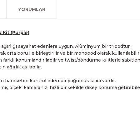
olan www.fotofix.com.tr 
farklı kredi kartını birleşt
Bu hizmet sayesinde, İstan
tarihten itibaren geçerlidi
YORUMLAR
arkadaşlarımız tarafından 
havale seçenekleriyle gerçe
yapabilmekteyiz. İstanbul d
Sahibinden.com üzerinden tü
hizmet veren Fotofix yüzle
Detaylı bilgi ve seçenekler
ve siparişinizle ilgili bilg
hakkında daha fazla bilgi a
En uygun ve en hızlı çözüm 
yanınızdayız.
Whatsapp:
0535 495 75 
Kit (Purple)
ağırlığı seyahat edenlere uygun, Alüminyum bir tripodtur.
 orta boru ile birleştirilir ve bir monopod olarak kullanılabilir
 farklı konumlandırılabilr ve twist/döndürme kilitlerle sabitlene
 ağırlık asılabilir.
un hareketini kontrol eden bir yoğunluk kilidi vardır.
ş ölçek, kameranızı hızlı bir şekilde dikey konuma getirebilec