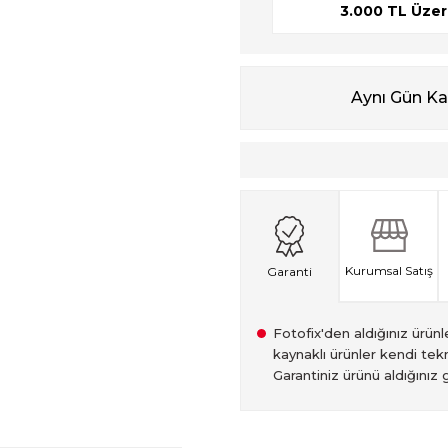
3.000 TL Üzeri
Aynı Gün K
Kurumsal Satış
Garanti
Fotofix'den aldığınız ürünler
kaynaklı ürünler kendi tekn
Garantiniz ürünü aldığınız g
2007 Yılından bu yana hiz
Kredi kartınızın limitinin
İstanbul'da seçili ürünlerin
2.el ürünlerimiz, 6 ay garan