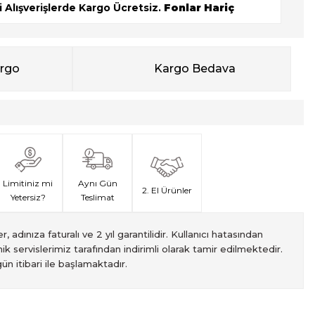
 Alışverişlerde Kargo Ücretsiz.
Fonlar Hariç
argo
Kargo Bedava
Limitiniz mi
Aynı Gün
2. El Ürünler
Yetersiz?
Teslimat
, adınıza faturalı ve 2 yıl garantilidir. Kullanıcı hatasından
ik servislerimiz tarafından indirimli olarak tamir edilmektedir.
ün itibari ile başlamaktadır.
met veren Fotofix İstanbulda 2 mağaza ve online web sitesi
 yeterli olmaması durumunda endişelenmeyin! Ödemelerinizi, iki
izin hızlı teslimatı için VIP kurye hizmetimizi tercih edebilirsiniz.
ti süresiyle sunulmaktadır. Bu garanti, ürünlerinizi aldığınız