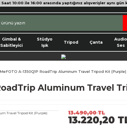
e Saat 10:00 ile 16:00 arasında yaptığınız alışverişler aynı gün
Gimbal &
Stüdyo
Audi
Tripod
Çanta
Sabitleyici
Işık
Ses
MeFOTO A-1350Q1P RoadTrip Aluminum Travel Tripod Kit (Purple)
adTrip Aluminum Travel Trip
13.490,00 TL
13.220,20 T