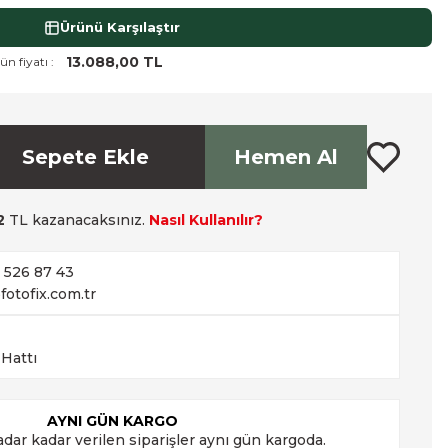
Ürünü Karşılaştır
13.088,00 TL
ün fiyatı :
Sepete Ekle
Hemen Al
2
TL kazanacaksınız.
Nasıl Kullanılır?
2 526 87 43
fotofix.com.tr
 Hattı
AYNI GÜN KARGO
adar kadar verilen siparişler aynı gün kargoda.