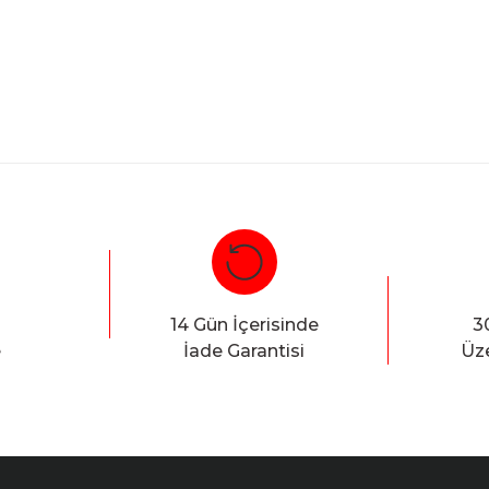
Bu ürüne ilk yorumu siz yapın!
Yorum Yaz
14 Gün İçerisinde
3
e
İade Garantisi
Üze