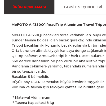
ÜRÜN AÇIKLAMASI
TAKSIT SEÇENEKLERI
MeFOTO A-1350Q1 RoadTrip Aluminum Travel Tripod 
MeFOTO A1350Q1 bacakları terse katlanabilen, buyu ve 
Sünger taşıma bölgesi olan bacak gerektiğinde çıkarılarak
Tripod bacakları iki konumlu bacak açılarıyla birbirinden
Orta borunun altındaki yaylı kancaya denge sağlamak için
Q1 Top Kafanın; Arca Swiss tipi bir hızlı Plate'i bulunur.
360 derece dönebilen bir pan kilidi, bir ana kilit ve top
Panorama çekimlere yardımcı, tabandaki numaralandırılmı
bir su terazisi vardır.
Bacakları 5 bölmelidir.
Büyük boy DSLR kameraları büyük lenslerle taşıyabilir.
Koruma ve taşıma için takviyeli çantası ile birlikte gelir.
* Materyal Alüminyum
* Taşıma Kapasitesi 8 kg