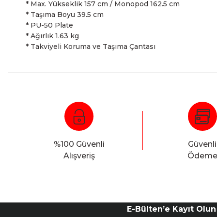
* Max. Yükseklik 157 cm / Monopod 162.5 cm
* Taşıma Boyu 39.5 cm
* PU-50 Plate
* Ağırlık 1.63 kg
* Takviyeli Koruma ve Taşıma Çantası
%100 Güvenli
Güvenli
Alışveriş
Ödem
E-Bülten’e Kayıt Olun