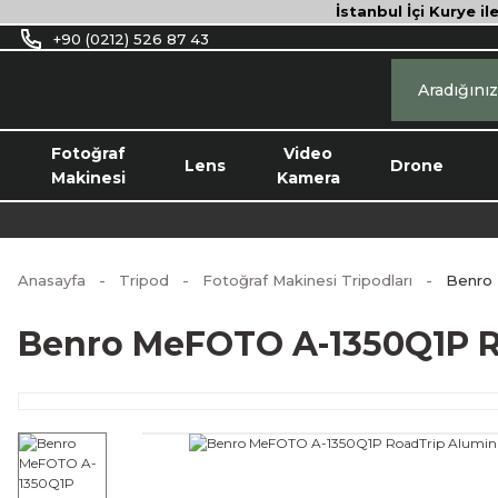
İstanbul İçi Kurye il
+90 (0212) 526 87 43
Fotoğraf
Video
Lens
Drone
Makinesi
Kamera
Anasayfa
Tripod
Fotoğraf Makinesi Tripodları
Benro 
Benro MeFOTO A-1350Q1P Ro