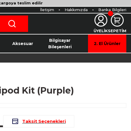
 kargoya teslim edilir
İletişim
Hakkımızda
Banka Bilgileri
ÜYELİK
SEPETİM
o
Bilgisayar
Aksesuar
2. El Ürünler
Bileşenleri
od Kit (Purple)
L
Taksit Seçenekleri