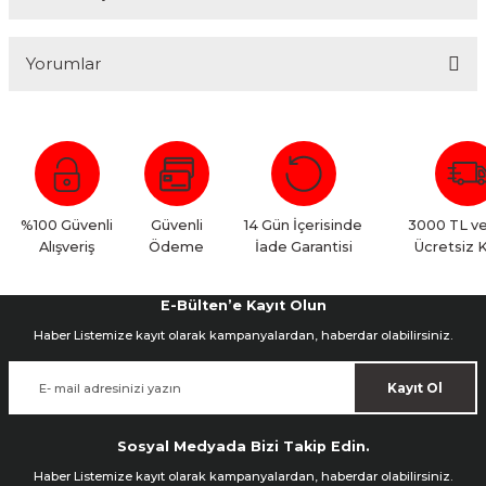
Yorumlar
Bu ürüne ilk yorumu siz yapın!
Yorum Yaz
%100 Güvenli
Güvenli
14 Gün İçerisinde
3000 TL ve
Alışveriş
Ödeme
İade Garantisi
Ücretsiz 
E-Bülten’e Kayıt Olun
Haber Listemize kayıt olarak kampanyalardan, haberdar olabilirsiniz.
Kayıt Ol
Sosyal Medyada Bizi Takip Edin.
Haber Listemize kayıt olarak kampanyalardan, haberdar olabilirsiniz.