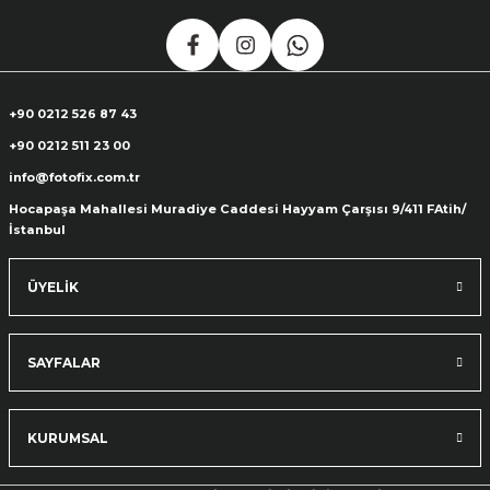
+90 0212 526 87 43
+90 0212 511 23 00
info@fotofix.com.tr
Hocapaşa Mahallesi Muradiye Caddesi Hayyam Çarşısı 9/411 FAtih/
İstanbul
ÜYELİK
SAYFALAR
KURUMSAL