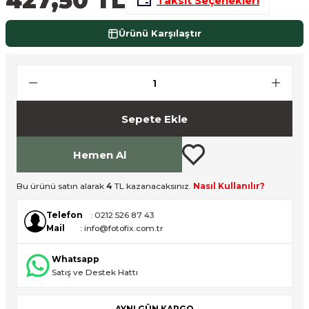
Taksit Seçenekleri
nsleri
m Cihazları
Aksesuarları
Ürünü Karşılaştır
aları
onlar
nları
Sepete Ekle
ndalar
 Işıklar
Hemen Al
om Standlar
Bu ürünü satın alarak
4
TL kazanacaksınız.
Nasıl Kullanılır?
Telefon
: 0212 526 87 43
esuarları
Mail
: info@fotofix.com.tr
Işıklar
uar
Whatsapp
Satış ve Destek Hattı
Işık Setleri
AYNI GÜN KARGO