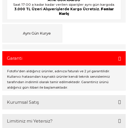
Saat 17:00 a kadar kadar verilen siparişler aynı gün kargoda.
3.000 TL Üzeri Alışverişlerde Kargo Ücretsiz.
Fonlar
Hariç
ık Setleri
ar
onlar
Aynı Gün Kurye
rlar
Garanti
Fotofix'den aldığınız ürünler, adınıza faturalı ve 2 yıl garantilidir.
Kullanıcı hatasından kaynaklı ürünler kendi teknik servislerimiz
tarafından indirimli olarak tamir edilmektedir. Garantiniz ürünü
aldığınız gün itibari ile başlamaktadır.
Kurumsal Satış
2007 Yılından bu yana hizmet veren Fotofix İstanbulda 2 mağaza ve
Limitiniz mi Yetersiz?
online web sitesi olan www.fotofix.com.tr üzerinden hizmet
vermektedir. Profesyonel çalışma arkadaşlarımız tarafından en iyi