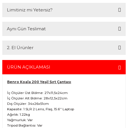
2007 Yılından bu yana hizmet veren Fotofix İstanbulda 2 mağaza ve
Limitiniz mi Yetersiz?
online web sitesi olan www.fotofix.com.tr üzerinden hizmet
vermektedir. Profesyonel çalışma arkadaşlarımız tarafından en iyi
hizmet verilmektedir. Özel ve Devlet kurumlarına hizmet veren Fotofix
Kredi kartınızın limitinin yeterli olmaması durumunda endişelenmeyin!
yüzlerce referansıyla hizmetinizdedir.
Aynı Gün Teslimat
Ödemelerinizi, iki farklı kredi kartını birleştirerek veya ödemenizin bir
En uygun ve en hızlı çözüm için bizimle iletişime geçin.
kısmını kredi kartıyla diğer kısmını havale seçenekleriyle
Whatsapp:
0535 495 75 66
Mail:
info@fotofix.com.tr
gerçekleştirebilirsiniz.
İstanbul'da seçili ürünlerinizin hızlı teslimatı için VIP kurye hizmetimizi
Detaylı bilgi ve seçenekler için lütfen
Açıklamayı Okuyun
2. El Ürünler
tercih edebilirsiniz. Bu hizmet sayesinde, İstanbul içindeki
adreslerinize aynı gün içinde teslimat yapabilmekteyiz. İstanbul
dışındaki adresler için geçerli olmayan bu hizmetin ayrıntıları ve
2.el ürünlerimiz, 6 ay garanti süresiyle sunulmaktadır. Bu garanti,
siparişinizle ilgili bilgi almak için 0212 526 87 43 numaralı telefonu
ürünlerinizi aldığınız tarihten itibaren geçerlidir ve her türlü bakım ve
ÜRÜN AÇIKLAMASI
arayabilirsiniz.
onarım ihtiyaçlarını kapsar. Sahibinden.com üzerinden tüm 2. el
ürünlerimizi detaylı bir şekilde inceleyebilir, ürünler hakkında daha
Benro Koala 200 Yeşil Sırt Çantası
fazla bilgi alabilirsiniz. Güvenli alışveriş ve destek için her zaman
yanınızdayız.
İç Ölçüler Üst Bölme: 27x11,5x24cm
İç Ölçüler Alt Bölme: 28x12,5x22cm
Dış Ölçüler: 34x26x51cm
Kapasite: 1 SLR 2 Lens, Flaş, 15.6'' Laptop
Ağırlık: 1.22kg
Yağmurluk: Var
Tripod Bağlantısı: Var