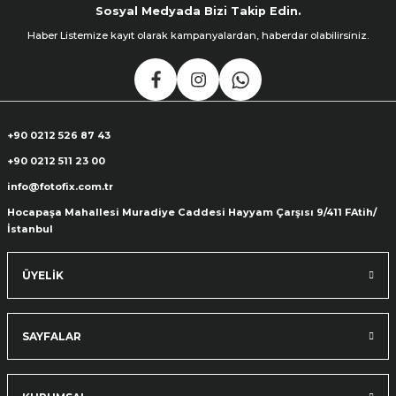
Sosyal Medyada Bizi Takip Edin.
Haber Listemize kayıt olarak kampanyalardan, haberdar olabilirsiniz.
+90 0212 526 87 43
+90 0212 511 23 00
info@fotofix.com.tr
Hocapaşa Mahallesi Muradiye Caddesi Hayyam Çarşısı 9/411 FAtih/
İstanbul
ÜYELİK
SAYFALAR