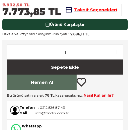
7.932,50 TL
nsleri
m Cihazları
Aksesuarları
7.773,85 TL
Taksit Seçenekleri
aları
onlar
Ürünü Karşılaştır
7.696,11 TL
Havale ve Eft
'ye özel alacağınız ürün fiyatı :
nları
ndalar
 Işıklar
Sepete Ekle
om Standlar
Hemen Al
esuarları
Bu ürünü satın alarak
78
TL kazanacaksınız.
Nasıl Kullanılır?
Işıklar
uar
Telefon
: 0212 526 87 43
Mail
: info@fotofix.com.tr
Işık Setleri
Whatsapp