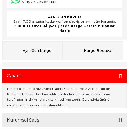
Satış ve Destek Hattı
AYNI GÜN KARGO
ık Setleri
ar
Saat 17:00 a kadar kadar verilen siparişler aynı gün kargoda.
3.000 TL Üzeri Alışverişlerde Kargo Ücretsiz.
Fonlar
Hariç
onlar
rlar
Aynı Gün Kargo
Kargo Bedava
Garanti
Fotofix'den aldığınız ürünler, adınıza faturalı ve 2 yıl garantilidir.
Kullanıcı hatasından kaynaklı ürünler kendi teknik servislerimiz
tarafından indirimli olarak tamir edilmektedir. Garantiniz ürünü
aldığınız gün itibari ile başlamaktadır.
Kurumsal Satış