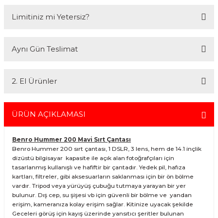
2007 Yılından bu yana hizmet veren Fotofix İstanbulda 2 mağaza ve
Limitiniz mi Yetersiz?
online web sitesi olan www.fotofix.com.tr üzerinden hizmet
vermektedir. Profesyonel çalışma arkadaşlarımız tarafından en iyi
hizmet verilmektedir. Özel ve Devlet kurumlarına hizmet veren Fotofix
Kredi kartınızın limitinin yeterli olmaması durumunda endişelenmeyin!
yüzlerce referansıyla hizmetinizdedir.
Aynı Gün Teslimat
Ödemelerinizi, iki farklı kredi kartını birleştirerek veya ödemenizin bir
En uygun ve en hızlı çözüm için bizimle iletişime geçin.
kısmını kredi kartıyla diğer kısmını havale seçenekleriyle
Whatsapp:
0535 495 75 66
Mail:
info@fotofix.com.tr
gerçekleştirebilirsiniz.
İstanbul'da seçili ürünlerinizin hızlı teslimatı için VIP kurye hizmetimizi
Detaylı bilgi ve seçenekler için lütfen
Açıklamayı Okuyun
2. El Ürünler
tercih edebilirsiniz. Bu hizmet sayesinde, İstanbul içindeki
adreslerinize aynı gün içinde teslimat yapabilmekteyiz. İstanbul
dışındaki adresler için geçerli olmayan bu hizmetin ayrıntıları ve
2.el ürünlerimiz, 6 ay garanti süresiyle sunulmaktadır. Bu garanti,
siparişinizle ilgili bilgi almak için 0212 526 87 43 numaralı telefonu
ürünlerinizi aldığınız tarihten itibaren geçerlidir ve her türlü bakım ve
ÜRÜN AÇIKLAMASI
arayabilirsiniz.
onarım ihtiyaçlarını kapsar. Sahibinden.com üzerinden tüm 2. el
ürünlerimizi detaylı bir şekilde inceleyebilir, ürünler hakkında daha
Benro Hummer 200 Mavi Sırt Çantası
fazla bilgi alabilirsiniz. Güvenli alışveriş ve destek için her zaman
Benro Hummer 200 sırt çantası, 1 DSLR, 3 lens, hem de 14.1 inçlik
yanınızdayız.
dizüstü bilgisayar kapasite ile açık alan fotoğrafçıları için
tasarlanmış kullanışlı ve hafiftir bir çantadır. Yedek pil, hafıza
kartları, filtreler, gibi aksesuarların saklanması için bir ön bölme
vardır. Tripod veya yürüyüş çubuğu tutmaya yarayan bir yer
bulunur. Dış cep, su şişesi vb için güvenli bir bölme ve yandan
erişim, kameranıza kolay erişim sağlar. Kitinize uyacak şekilde
Geceleri görüş için kayış üzerinde yansıtıcı şeritler bulunan