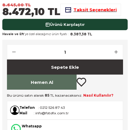
8.645,00 TL
nsleri
m Cihazları
Aksesuarları
8.472,10 TL
Taksit Seçenekleri
aları
onlar
Ürünü Karşılaştır
8.387,38 TL
Havale ve Eft
'ye özel alacağınız ürün fiyatı :
nları
ndalar
 Işıklar
Sepete Ekle
om Standlar
Hemen Al
esuarları
Bu ürünü satın alarak
85
TL kazanacaksınız.
Nasıl Kullanılır?
Işıklar
uar
Telefon
: 0212 526 87 43
Mail
: info@fotofix.com.tr
Işık Setleri
Whatsapp