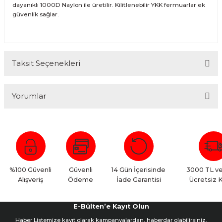
dayanıklı 1000D Naylon ile üretilir. Kilitlenebilir YKK fermuarlar ek
güvenlik sağlar.
Taksit Seçenekleri
Yorumlar
Bu ürüne ilk yorumu siz yapın!
Yorum Yaz
%100 Güvenli
Güvenli
14 Gün İçerisinde
3000 TL ve
Alışveriş
Ödeme
İade Garantisi
Ücretsiz 
E-Bülten’e Kayıt Olun
Haber Listemize kayıt olarak kampanyalardan, haberdar olabilirsiniz.