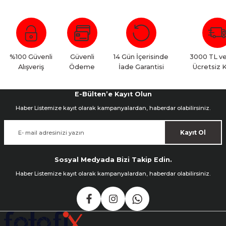
Bu ürüne ilk yorumu siz yapın!
Yorum Yaz
%100 Güvenli
Güvenli
14 Gün İçerisinde
3000 TL ve
Alışveriş
Ödeme
İade Garantisi
Ücretsiz 
E-Bülten’e Kayıt Olun
Haber Listemize kayıt olarak kampanyalardan, haberdar olabilirsiniz.
Kayıt Ol
Sosyal Medyada Bizi Takip Edin.
Haber Listemize kayıt olarak kampanyalardan, haberdar olabilirsiniz.