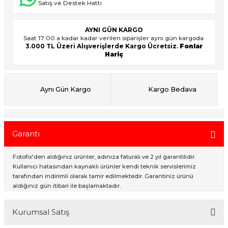
Satış ve Destek Hattı
AYNI GÜN KARGO
ık Setleri
ar
Saat 17:00 a kadar kadar verilen siparişler aynı gün kargoda.
3.000 TL Üzeri Alışverişlerde Kargo Ücretsiz.
Fonlar
Hariç
onlar
rlar
Aynı Gün Kargo
Kargo Bedava
Garanti
Fotofix'den aldığınız ürünler, adınıza faturalı ve 2 yıl garantilidir.
Kullanıcı hatasından kaynaklı ürünler kendi teknik servislerimiz
tarafından indirimli olarak tamir edilmektedir. Garantiniz ürünü
aldığınız gün itibari ile başlamaktadır.
Kurumsal Satış