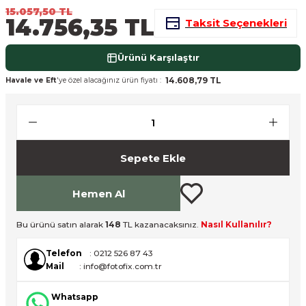
15.057,50 TL
nsleri
m Cihazları
Aksesuarları
14.756,35 TL
Taksit Seçenekleri
aları
onlar
Ürünü Karşılaştır
14.608,79 TL
Havale ve Eft
'ye özel alacağınız ürün fiyatı :
nları
ndalar
 Işıklar
Sepete Ekle
om Standlar
Hemen Al
esuarları
Bu ürünü satın alarak
148
TL kazanacaksınız.
Nasıl Kullanılır?
Işıklar
uar
Telefon
: 0212 526 87 43
Mail
: info@fotofix.com.tr
Işık Setleri
Whatsapp