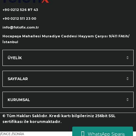
+90 0212 526 87 43
+90 0212 511 23 00
info@fotofix.com.tr
Hocapaşa Mahallesi Muradiye Caddesi Hayyam Çarşısı 9/411 FAtih/
İstanbul
ÜYELİK
SAYFALAR
KURUMSAL
© Tüm Hakları Saklıdır. Kredi kartı bilgileriniz 256bit SSL
sertifikası ile korunmaktadır.
WhatsApp Sipariş
//ONCE
//SONRA