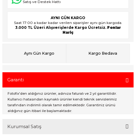
Satış ve Destek Hattı
AYNI GÜN KARGO
ık Setleri
ar
Saat 17:00 a kadar kadar verilen siparişler aynı gün kargoda.
3.000 TL Üzeri Alışverişlerde Kargo Ücretsiz.
Fonlar
Hariç
onlar
rlar
Aynı Gün Kargo
Kargo Bedava
Garanti
Fotofix'den aldığınız ürünler, adınıza faturalı ve 2 yıl garantilidir.
Kullanıcı hatasından kaynaklı ürünler kendi teknik servislerimiz
tarafından indirimli olarak tamir edilmektedir. Garantiniz ürünü
aldığınız gün itibari ile başlamaktadır.
Kurumsal Satış