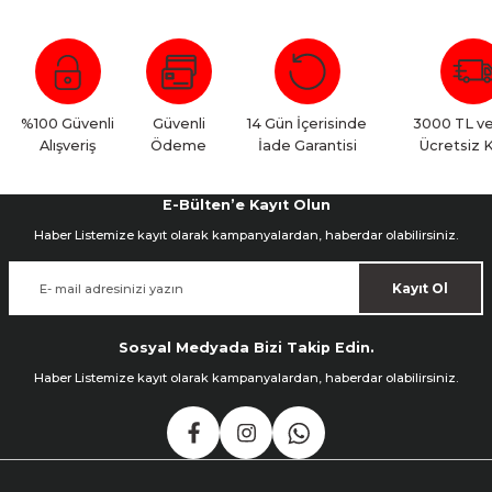
Bu ürüne ilk yorumu siz yapın!
Yorum Yaz
%100 Güvenli
Güvenli
14 Gün İçerisinde
3000 TL ve
Alışveriş
Ödeme
İade Garantisi
Ücretsiz 
E-Bülten’e Kayıt Olun
Haber Listemize kayıt olarak kampanyalardan, haberdar olabilirsiniz.
Kayıt Ol
Sosyal Medyada Bizi Takip Edin.
Haber Listemize kayıt olarak kampanyalardan, haberdar olabilirsiniz.