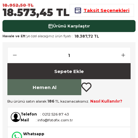
18.952,50 TL
nsleri
m Cihazları
Aksesuarları
18.573,45 TL
Taksit Seçenekleri
aları
onlar
Ürünü Karşılaştır
18.387,72 TL
Havale ve Eft
'ye özel alacağınız ürün fiyatı :
nları
ndalar
 Işıklar
Sepete Ekle
om Standlar
Hemen Al
esuarları
Bu ürünü satın alarak
186
TL kazanacaksınız.
Nasıl Kullanılır?
Işıklar
uar
Telefon
: 0212 526 87 43
Mail
: info@fotofix.com.tr
Işık Setleri
Whatsapp