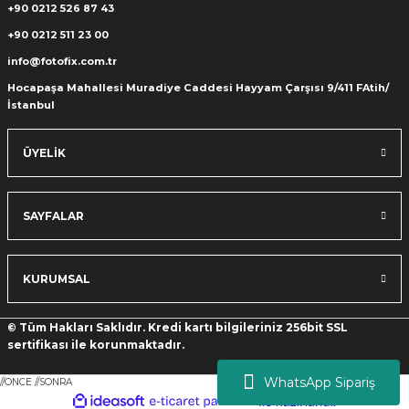
+90 0212 526 87 43
+90 0212 511 23 00
info@fotofix.com.tr
Hocapaşa Mahallesi Muradiye Caddesi Hayyam Çarşısı 9/411 FAtih/
İstanbul
ÜYELİK
SAYFALAR
KURUMSAL
© Tüm Hakları Saklıdır. Kredi kartı bilgileriniz 256bit SSL
sertifikası ile korunmaktadır.
WhatsApp Sipariş
//ONCE
//SONRA
ideasoft
ile
e-