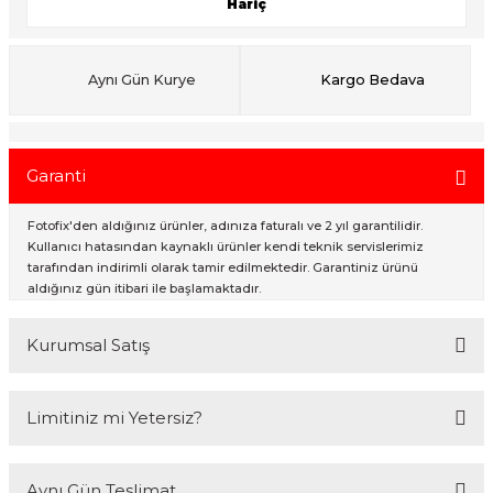
Hariç
ık Setleri
ar
Aynı Gün Kurye
Kargo Bedava
onlar
Garanti
rlar
Fotofix'den aldığınız ürünler, adınıza faturalı ve 2 yıl garantilidir.
Kullanıcı hatasından kaynaklı ürünler kendi teknik servislerimiz
tarafından indirimli olarak tamir edilmektedir. Garantiniz ürünü
aldığınız gün itibari ile başlamaktadır.
Kurumsal Satış
2007 Yılından bu yana hizmet veren Fotofix İstanbulda 2 mağaza ve
Limitiniz mi Yetersiz?
online web sitesi olan www.fotofix.com.tr üzerinden hizmet
vermektedir. Profesyonel çalışma arkadaşlarımız tarafından en iyi
hizmet verilmektedir. Özel ve Devlet kurumlarına hizmet veren Fotofix
Kredi kartınızın limitinin yeterli olmaması durumunda endişelenmeyin!
yüzlerce referansıyla hizmetinizdedir.
Aynı Gün Teslimat
Ödemelerinizi, iki farklı kredi kartını birleştirerek veya ödemenizin bir