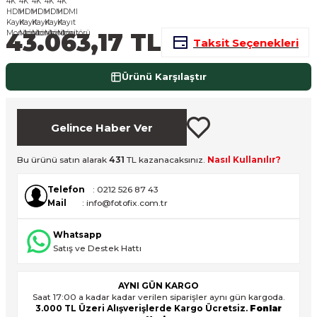
nsleri
m Cihazları
Aksesuarları
43.063,17 TL
Taksit Seçenekleri
aları
onlar
Ürünü Karşılaştır
nları
ndalar
Gelince Haber Ver
 Işıklar
Bu ürünü satın alarak
431
TL kazanacaksınız.
Nasıl Kullanılır?
Telefon
: 0212 526 87 43
om Standlar
Mail
: info@fotofix.com.tr
esuarları
Whatsapp
Satış ve Destek Hattı
Işıklar
uar
AYNI GÜN KARGO
Işık Setleri
Saat 17:00 a kadar kadar verilen siparişler aynı gün kargoda.
3.000 TL Üzeri Alışverişlerde Kargo Ücretsiz.
Fonlar