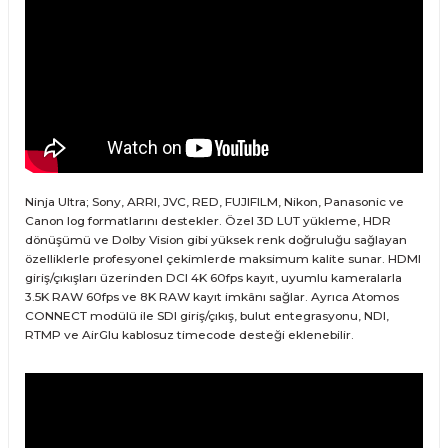
Ninja Ultra; Sony, ARRI, JVC, RED, FUJIFILM, Nikon, Panasonic ve
Canon log formatlarını destekler. Özel 3D LUT yükleme, HDR
dönüşümü ve Dolby Vision gibi yüksek renk doğruluğu sağlayan
özelliklerle profesyonel çekimlerde maksimum kalite sunar. HDMI
giriş/çıkışları üzerinden DCI 4K 60fps kayıt, uyumlu kameralarla
3.5K RAW 60fps ve 8K RAW kayıt imkânı sağlar. Ayrıca Atomos
CONNECT modülü ile SDI giriş/çıkış, bulut entegrasyonu, NDI,
RTMP ve AirGlu kablosuz timecode desteği eklenebilir.