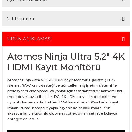
En uygun ve en hızlı çözüm için bizimle iletişime geçin.
kısmını kredi kartıyla diğer kısmını havale seçenekleriyle
Whatsapp:
0535 495 75 66
Mail:
info@fotofix.com.tr
gerçekleştirebilirsiniz.
İstanbul'da seçili ürünlerinizin hızlı teslimatı için VIP kurye hizmetimizi
Detaylı bilgi ve seçenekler için lütfen
Açıklamayı Okuyun
2. El Ürünler
tercih edebilirsiniz. Bu hizmet sayesinde, İstanbul içindeki
adreslerinize aynı gün içinde teslimat yapabilmekteyiz. İstanbul
dışındaki adresler için geçerli olmayan bu hizmetin ayrıntıları ve
2.el ürünlerimiz, 6 ay garanti süresiyle sunulmaktadır. Bu garanti,
siparişinizle ilgili bilgi almak için 0212 526 87 43 numaralı telefonu
ürünlerinizi aldığınız tarihten itibaren geçerlidir ve her türlü bakım ve
ÜRÜN AÇIKLAMASI
arayabilirsiniz.
onarım ihtiyaçlarını kapsar. Sahibinden.com üzerinden tüm 2. el
ürünlerimizi detaylı bir şekilde inceleyebilir, ürünler hakkında daha
Atomos Ninja Ultra 5.2" 4K
fazla bilgi alabilirsiniz. Güvenli alışveriş ve destek için her zaman
yanınızdayız.
HDMI Kayıt Monitörü
Atomos Ninja Ultra 5.2" 4K HDMI Kayıt Monitörü, gelişmiş HDR
izleme, RAW kayıt desteği ve güncellenmiş işletim sistemi ile
profesyonel video prodüksiyonları için tasarlanmış bir kamera üstü
monitör ve kayıt cihazıdır. DCI 4K HDMI sinyalleri destekler ve
uyumlu kameralarla ProRes RAW formatında 8K’ya kadar kayıt
imkânı sunar. Kompakt yapısı sayesinde önceki modellerin
aksesuarlarıyla uyumlu olup mevcut ekipman setinize kolayca
entegre edilebilir.