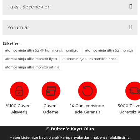
Taksit Seçenekleri
Yorumlar
Etiketler :
atomos ninja ultra 5.2 4k hdmı kayıt monitörü
atomos ninja ultra 5.2 monitör
atomos ninja ultra monitör fiyatı
atomos ninja ultra monitör incele
Çok İyi Ürün
atomos ninja ultra monitör satın a
Hızlı ve güvenilir teslimat. Çok iyi ürün.
İ... G... | 25/11/2025
%100 Güvenli
Yorum Yaz
Güvenli
14 Gün İçerisinde
3000 TL ve
Alışveriş
Ödeme
İade Garantisi
Ücretsiz 
E-Bülten’e Kayıt Olun
Haber Listemize kayıt olarak kampanyalardan, haberdar olabilirsiniz.