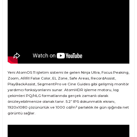
Yeni AtomOS 11 işletim sistemi ile gelen Ninja Ultra, Focus Peaking,
Zoom, ARRI False Color, EL Zone, Safe Areas, RecordAssist,
PlayBackAssist, SegmentPro ve Cine Guides gibi gelişmiş monitör
yardımcı fonksiyonlarını sunar. AtomHDR işleme motoru, log
çekimleri PQ/HLG formatlarında gerçek zamanlı olarak
önizleyebilmenize olanak tanır. 5.2” IPS dokunmatik ekranı,
1920x1080 çözünürlük ve 1000 cd/m² parlaklık ile gün ışığında net
görüntü sağlar.