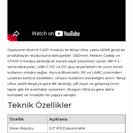
Opsiyonel AtomX CAST modülü ile Ninja Ultra, çoklu HDMI girişli bir
prodüksiyon stüdyosuna dönüşebilir. SSDmini, Master Caddy ve
CFAST II medya desteği ile esnek kayıt çözümleri sunar. NP-F L-
serisi bataryalar, USB-C PD ve DC güç seçenekleri ile uzun süreli
kullanım imkânı sağlar. Ayrıca Bluetooth, RF ve LANC üzerinden
uzaktan kontrol özellikleri, cihazın kullanım esnekliğini artırır. Ninja
Ultra, selefi Ninja’ya göre 8K desteği, çift kayıt ve gelişmiş time-
lapse gibi ek avantajlar sunarken, Shogun Ultra’ya göre daha
kompakt ve modüler bir yapıya sahiptir.
Teknik Özellikler
Özellik
Açıklama
Ekran Boyutu
5.2" IPS Dokunmatik