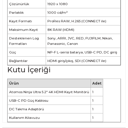
Çözünürlük
1920 x 1080
Parlaklık
1000 cd/m²
Kayıt Formatı
ProRes RAW, H.265 (CONNECT ile)
Maksimum Kayıt
8K RAW (HDMI)
Desteklenen Log
Sony, ARRI, JVC, RED, FUJIFILM, Nikon,
Formatları
Panasonic, Canon
Güç
NP-F L-serisi batarya, USB-C PD, DC giriş
Bağlantılar
HDMI giriş/çıkış, SDI (CONNECT ile)
Kutu İçeriği
Ürün
Adet
Atomos Ninja Ultra 5.2" 4K HDMI Kayıt Monitörü
1
USB-C PD Güç Kablosu
1
DC Takma Adaptörü
1
Kullanım Kılavuzu
1