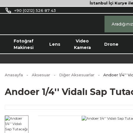
İstanbul İçi Kurye il
+90 (0212) 526 87 43
Fotoğraf
Video
Lens
Drone
Makinesi
Kamera
Anasayfa
Aksesuar
Diğer Aksesuarlar
Andoer 1/4'' V
Andoer 1/4'' Vidalı Sap Tut