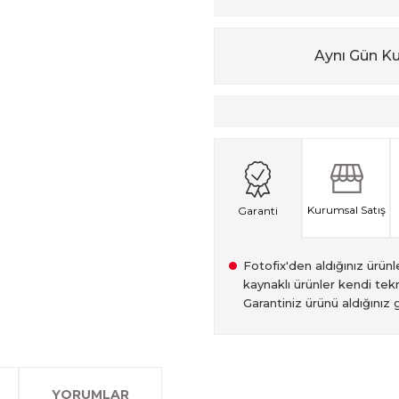
Aynı Gün K
Kurumsal Satış
Garanti
Fotofix'den aldığınız ürünler
kaynaklı ürünler kendi tekn
Garantiniz ürünü aldığınız g
2007 Yılından bu yana hiz
Kredi kartınızın limitinin
İstanbul'da seçili ürünlerin
2.el ürünlerimiz, 6 ay garan
olan www.fotofix.com.tr 
farklı kredi kartını birleşt
Bu hizmet sayesinde, İstan
tarihten itibaren geçerlidi
YORUMLAR