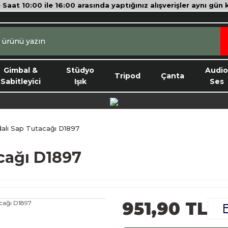
e Saat 10:00 ile 16:00 arasında yaptığınız alışverişler aynı gün
Gimbal &
Stüdyo
Audi
Tripod
Çanta
Sabitleyici
Işık
Ses
idalı Sap Tutacağı D1897
acağı D1897
951,90 TL