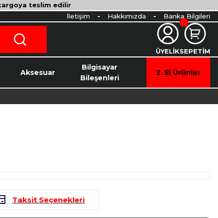
 kargoya teslim edilir
İletişim
Hakkımızda
Banka Bilgileri
ÜYELİK
SEPETİM
o
Bilgisayar
Aksesuar
2. El Ürünler
Bileşenleri
Taksit Seçenekleri