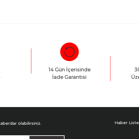
Bu ürüne ilk yorumu siz yapın!
Yorum Yaz
14 Gün İçerisinde
3
e
İade Garantisi
Üze
Haber Liste
erdar olabilirsiniz.