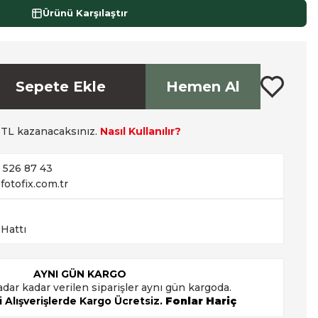
Ürünü Karşılaştır
Sepete Ekle
Hemen Al
TL kazanacaksınız.
Nasıl Kullanılır?
2 526 87 43
fotofix.com.tr
 Hattı
AYNI GÜN KARGO
adar kadar verilen siparişler aynı gün kargoda.
 Alışverişlerde Kargo Ücretsiz.
Fonlar Hariç