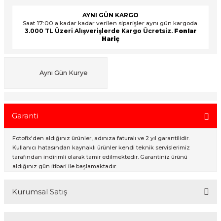
AYNI GÜN KARGO
Saat 17:00 a kadar kadar verilen siparişler aynı gün kargoda.
3.000 TL Üzeri Alışverişlerde Kargo Ücretsiz.
Fonlar
ık Setleri
ar
Hariç
onlar
Aynı Gün Kurye
rlar
Garanti
Fotofix'den aldığınız ürünler, adınıza faturalı ve 2 yıl garantilidir.
Kullanıcı hatasından kaynaklı ürünler kendi teknik servislerimiz
tarafından indirimli olarak tamir edilmektedir. Garantiniz ürünü
aldığınız gün itibari ile başlamaktadır.
Kurumsal Satış
2007 Yılından bu yana hizmet veren Fotofix İstanbulda 2 mağaza ve