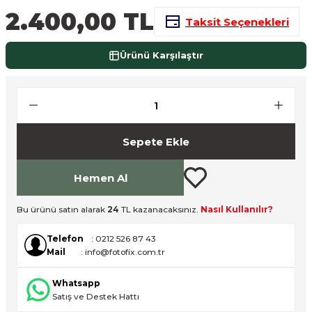
2.400,00 TL
nsleri
m Cihazları
Aksesuarları
Taksit Seçenekleri
aları
onlar
Ürünü Karşılaştır
nları
ndalar
Sepete Ekle
 Işıklar
Hemen Al
om Standlar
Bu ürünü satın alarak
24
TL kazanacaksınız.
Nasıl Kullanılır?
esuarları
Telefon
: 0212 526 87 43
Mail
: info@fotofix.com.tr
Işıklar
uar
Whatsapp
Işık Setleri
Satış ve Destek Hattı