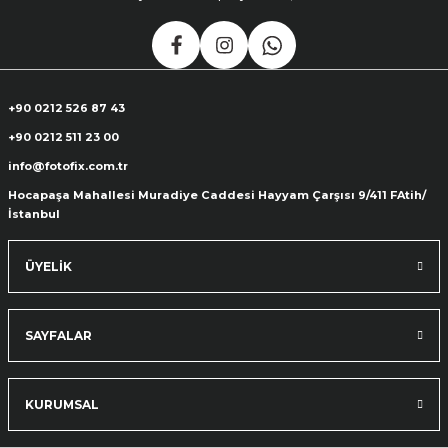
+90 0212 526 87 43
+90 0212 511 23 00
info@fotofix.com.tr
Hocapaşa Mahallesi Muradiye Caddesi Hayyam Çarşısı 9/411 FAtih/
İstanbul
ÜYELİK
SAYFALAR
KURUMSAL