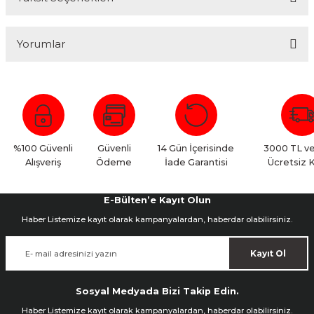
Yorumlar
Bu ürüne ilk yorumu siz yapın!
Yorum Yaz
%100 Güvenli
Güvenli
14 Gün İçerisinde
3000 TL ve
Alışveriş
Ödeme
İade Garantisi
Ücretsiz 
E-Bülten’e Kayıt Olun
Haber Listemize kayıt olarak kampanyalardan, haberdar olabilirsiniz.
Kayıt Ol
Sosyal Medyada Bizi Takip Edin.
Haber Listemize kayıt olarak kampanyalardan, haberdar olabilirsiniz.