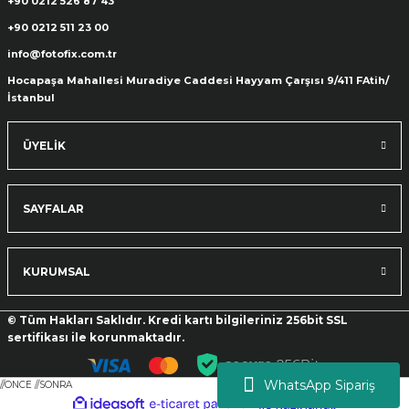
+90 0212 526 87 43
+90 0212 511 23 00
info@fotofix.com.tr
ık Setleri
ar
Hocapaşa Mahallesi Muradiye Caddesi Hayyam Çarşısı 9/411 FAtih/
İstanbul
onlar
ÜYELİK
rlar
SAYFALAR
KURUMSAL
© Tüm Hakları Saklıdır. Kredi kartı bilgileriniz 256bit SSL
sertifikası ile korunmaktadır.
WhatsApp Sipariş
//ONCE
//SONRA
ideasoft
ile
e-