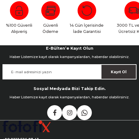
nsleri
m Cihazları
Aksesuarları
aları
onlar
%100 Güvenli
Güvenli
14 Gün İçerisinde
3000 TL ve
Alışveriş
Ödeme
İade Garantisi
Ücretsiz 
nları
E-Bülten’e Kayıt Olun
ndalar
Haber Listemize kayıt olarak kampanyalardan, haberdar olabilirsiniz.
 Işıklar
Kayıt Ol
om Standlar
Sosyal Medyada Bizi Takip Edin.
Haber Listemize kayıt olarak kampanyalardan, haberdar olabilirsiniz.
esuarları
Işıklar
uar
Işık Setleri