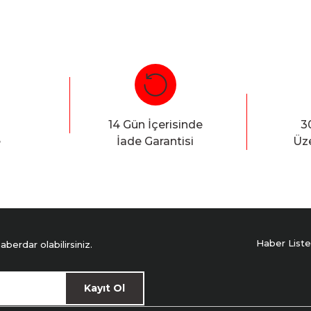
14 Gün İçerisinde
3
e
İade Garantisi
Üze
Haber Liste
erdar olabilirsiniz.
Kayıt Ol