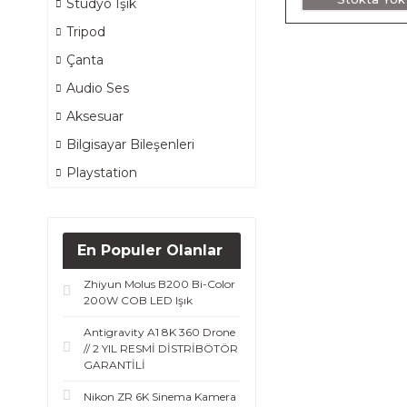
Stüdyo Işık
Tripod
Çanta
Audio Ses
Aksesuar
Bilgisayar Bileşenleri
Playstation
En Populer Olanlar
Zhiyun Molus B200 Bi-Color
200W COB LED Işık
Antigravity A1 8K 360 Drone
// 2 YIL RESMİ DİSTRİBÖTÖR
GARANTİLİ
Nikon ZR 6K Sinema Kamera