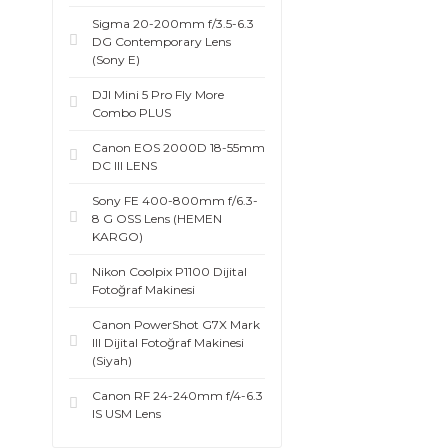
Sigma 20-200mm f/3.5-6.3
DG Contemporary Lens
(Sony E)
DJI Mini 5 Pro Fly More
Combo PLUS
Canon EOS 2000D 18-55mm
DC III LENS
Sony FE 400-800mm f/6.3-
8 G OSS Lens (HEMEN
KARGO)
Nikon Coolpix P1100 Dijital
Fotoğraf Makinesi
Canon PowerShot G7X Mark
III Dijital Fotoğraf Makinesi
(Siyah)
Canon RF 24-240mm f/4-6.3
IS USM Lens