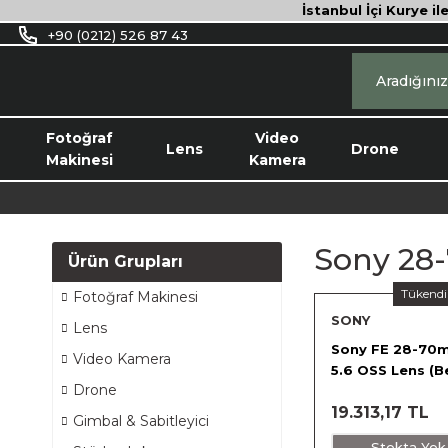
İstanbul İçi Kurye il
+90 (0212) 526 87 43
Fotoğraf
Video
Lens
Drone
Makinesi
Kamera
Sony 28-
Ürün Grupları
Tükendi
Fotoğraf Makinesi
SONY
Lens
Sony FE 28-70m
Video Kamera
5.6 OSS Lens (B
Drone
Kutu)
19.313,17 TL
Gimbal & Sabitleyici
Stokta Yok