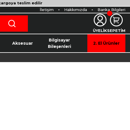
 kargoya teslim edilir
İletişim
Hakkımızda
Banka Bilgileri
ÜYELİK
SEPETİM
o
Bilgisayar
Aksesuar
2. El Ürünler
Bileşenleri