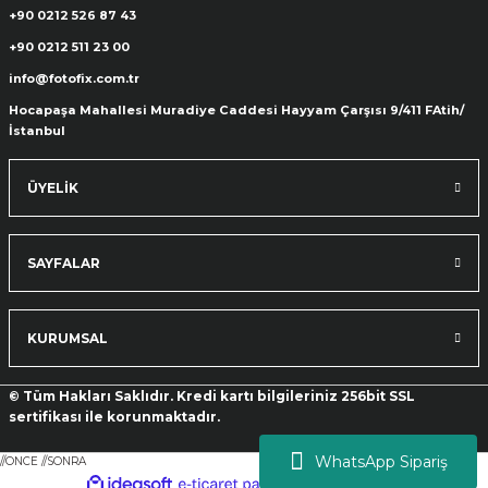
+90 0212 526 87 43
+90 0212 511 23 00
ık Setleri
ar
info@fotofix.com.tr
Hocapaşa Mahallesi Muradiye Caddesi Hayyam Çarşısı 9/411 FAtih/
onlar
İstanbul
rlar
ÜYELİK
SAYFALAR
KURUMSAL
© Tüm Hakları Saklıdır. Kredi kartı bilgileriniz 256bit SSL
sertifikası ile korunmaktadır.
WhatsApp Sipariş
//ONCE
//SONRA
ideasoft
ile
e-