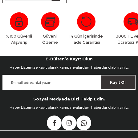
nsleri
m Cihazları
Aksesuarları
aları
onlar
%100 Güvenli
Güvenli
14 Gün İçerisinde
3000 TL ve
nları
Alışveriş
Ödeme
İade Garantisi
Ücretsiz 
ndalar
E-Bülten’e Kayıt Olun
 Işıklar
Haber Listemize kayıt olarak kampanyalardan, haberdar olabilirsiniz.
Kayıt Ol
om Standlar
esuarları
Sosyal Medyada Bizi Takip Edin.
Haber Listemize kayıt olarak kampanyalardan, haberdar olabilirsiniz.
Işıklar
uar
Işık Setleri