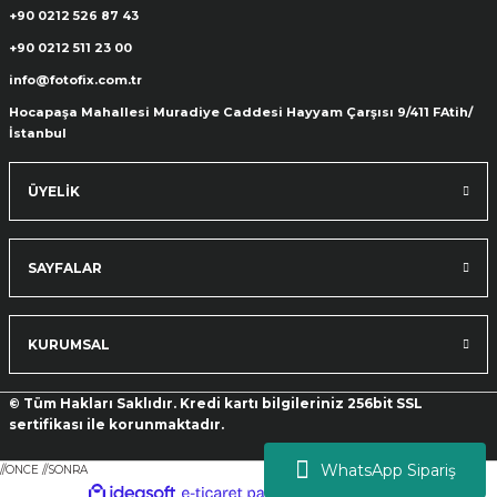
+90 0212 526 87 43
+90 0212 511 23 00
ık Setleri
ar
info@fotofix.com.tr
Hocapaşa Mahallesi Muradiye Caddesi Hayyam Çarşısı 9/411 FAtih/
onlar
İstanbul
rlar
ÜYELİK
SAYFALAR
KURUMSAL
© Tüm Hakları Saklıdır. Kredi kartı bilgileriniz 256bit SSL
sertifikası ile korunmaktadır.
WhatsApp Sipariş
//ONCE
//SONRA
ideasoft
ile
e-