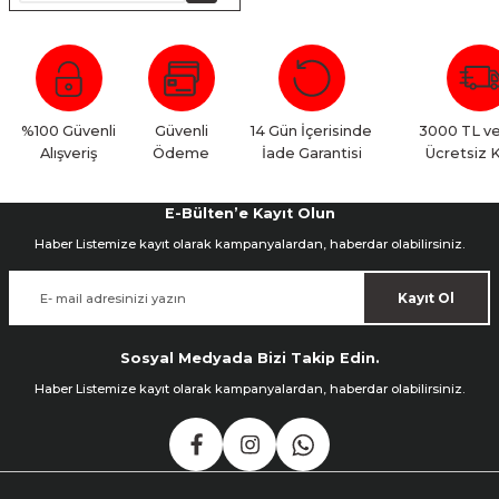
nsleri
m Cihazları
Aksesuarları
aları
onlar
%100 Güvenli
Güvenli
14 Gün İçerisinde
3000 TL ve
nları
Alışveriş
Ödeme
İade Garantisi
Ücretsiz 
ndalar
E-Bülten’e Kayıt Olun
 Işıklar
Haber Listemize kayıt olarak kampanyalardan, haberdar olabilirsiniz.
Kayıt Ol
om Standlar
esuarları
Sosyal Medyada Bizi Takip Edin.
Haber Listemize kayıt olarak kampanyalardan, haberdar olabilirsiniz.
Işıklar
uar
Işık Setleri