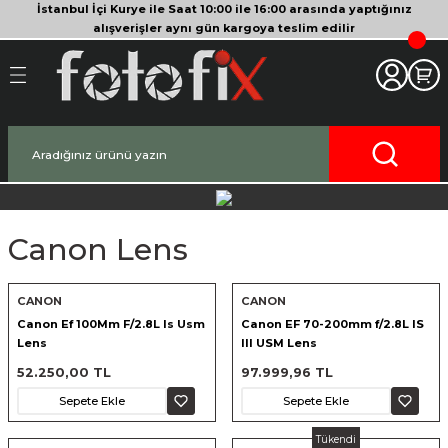
İstanbul İçi Kurye ile Saat 10:00 ile 16:00 arasında yaptığınız
Geri Dön
Geri Dön
Geri Dön
Geri Dön
Geri Dön
Geri Dön
Geri Dön
Geri Dön
Geri Dön
Geri Dön
Geri Dön
alışverişler aynı gün kargoya teslim edilir
akinesi
era
bitleyici
Bileşenleri
Makinesi
nsleri
deo Kameralar
imbal
si Tripodları
rı
af Makinesi
 Lensleri
o Kameralar
ları
yici Gimbal
eri
ripodları
af Makinesi
i
lar
ici Aksesuarları
temleri
ü Tripodlar
a
arı
ar
Canon Lens
af Makinesi
ertör
 Tripodları
nlar
lar
CANON
CANON
pakları
lar
Canon Ef 100Mm F/2.8L Is Usm
Canon EF 70-200mm f/2.8L IS
Lens
III USM Lens
52.250,00 TL
97.999,96 TL
zları
ırları
rlar
ri ve Tüyler
Sepete Ekle
Sepete Ekle
 Aksesuarları
rları
ı
lar
Tükendi