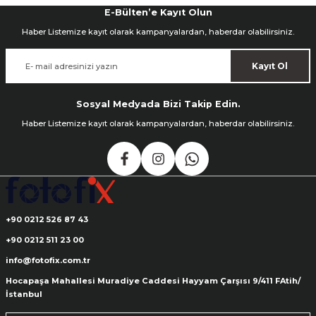
E-Bülten’e Kayıt Olun
Haber Listemize kayıt olarak kampanyalardan, haberdar olabilirsiniz.
ık Setleri
ar
Kayıt Ol
onlar
Sosyal Medyada Bizi Takip Edin.
rlar
Haber Listemize kayıt olarak kampanyalardan, haberdar olabilirsiniz.
+90 0212 526 87 43
+90 0212 511 23 00
info@fotofix.com.tr
Hocapaşa Mahallesi Muradiye Caddesi Hayyam Çarşısı 9/411 FAtih/
İstanbul