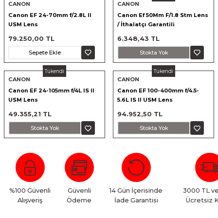
CANON
CANON
nsleri
m Cihazları
Aksesuarları
Canon EF 24-70mm f/2.8L II
Canon Ef 50Mm F/1.8 Stm Lens
USM Lens
/ İthalatçı Garantili
aları
onlar
79.250,00 TL
6.348,43 TL
Sepete Ekle
Stokta Yok
nları
Tükendi
Tükendi
CANON
CANON
ndalar
Canon EF 24-105mm f/4L IS II
Canon EF 100-400mm f/4.5-
USM Lens
5.6L IS II USM Lens
 Işıklar
49.355,21 TL
94.952,50 TL
Stokta Yok
Stokta Yok
om Standlar
esuarları
Işıklar
uar
%100 Güvenli
Güvenli
14 Gün İçerisinde
3000 TL ve
Alışveriş
Ödeme
İade Garantisi
Ücretsiz 
Işık Setleri