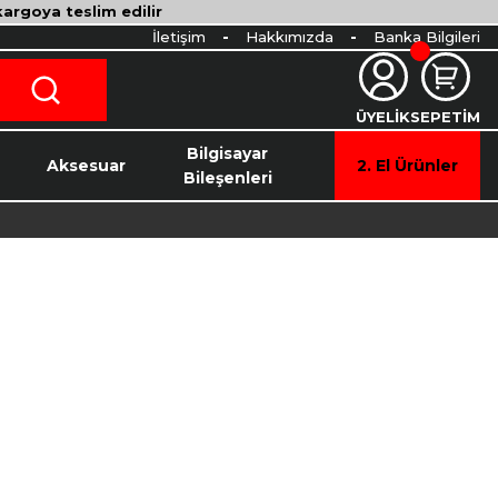
 kargoya teslim edilir
İletişim
Hakkımızda
Banka Bilgileri
ÜYELİK
SEPETİM
o
Bilgisayar
Aksesuar
2. El Ürünler
Bileşenleri