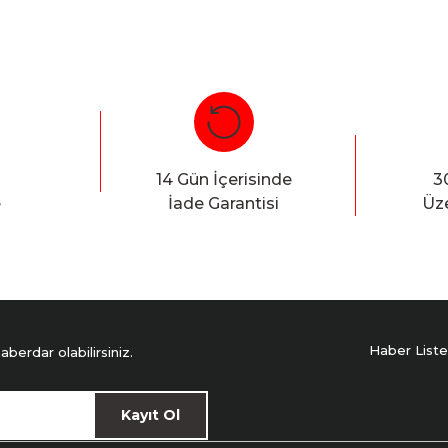
14 Gün İçerisinde
3
e
İade Garantisi
Üze
Haber Liste
erdar olabilirsiniz.
Kayıt Ol