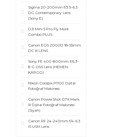
Sigma 20-200mm f/3.5-6.3
DG Contemporary Lens
(Sony E)
DJI Mini 5 Pro Fly More
Combo PLUS
Canon EOS 2000D 18-55mm
DC III LENS
Sony FE 400-800mm f/6.3-
8 G OSS Lens (HEMEN
KARGO)
Nikon Coolpix P1100 Dijital
Fotoğraf Makinesi
Canon PowerShot G7X Mark
III Dijital Fotoğraf Makinesi
(Siyah)
Canon RF 24-240mm f/4-6.3
IS USM Lens