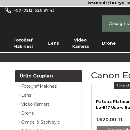
İstanbul İçi Kurye il
+90 (0212) 526 87 43
Fotoğraf
Video
Lens
Drone
Makinesi
Kamera
Canon E
Ürün Grupları
Tükendi
Fotoğraf Makinesi
Lens
Patona Platinu
Video Kamera
Lp-E17 Usb-c Ba
Drone
1352
1.620,00 TL
Gimbal & Sabitleyici
Stokta Yok